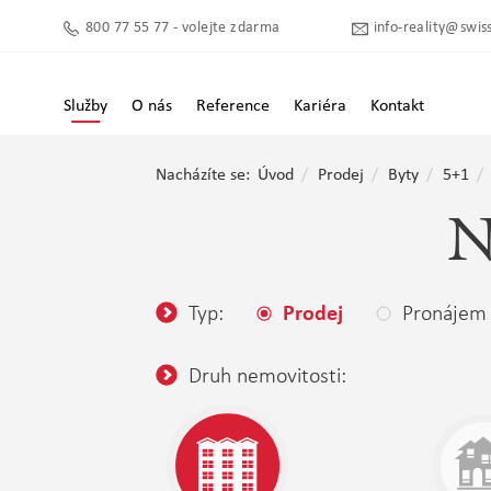
800 77 55 77 - volejte zdarma
info-reality@swiss
Služby
O nás
Reference
Kariéra
Kontakt
Nacházíte se:
Úvod
Prodej
Byty
5+1
N
Typ:
Pronájem
Prodej
Druh nemovitosti: