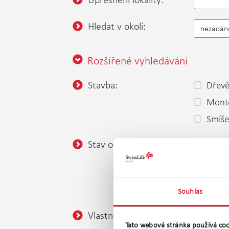
Hledat v okolí:
nezadán
Rozšířené vyhledávání
Stavba:
Dřev
Mont
Smíš
Stav objektu:
Velmi
Ve vý
K dem
Souhlas
Vlastnictví:
Osob
Tato webová stránka používá coo