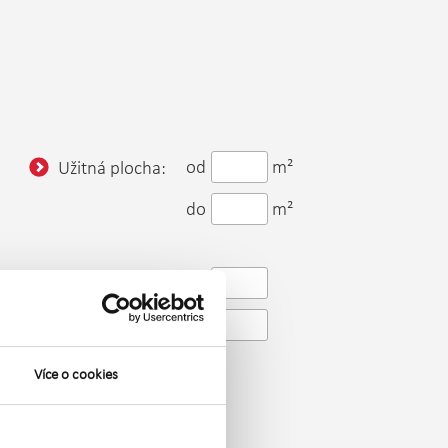
od
m²
Užitná plocha:
do
m²
od
Patro:
do
Více o cookies