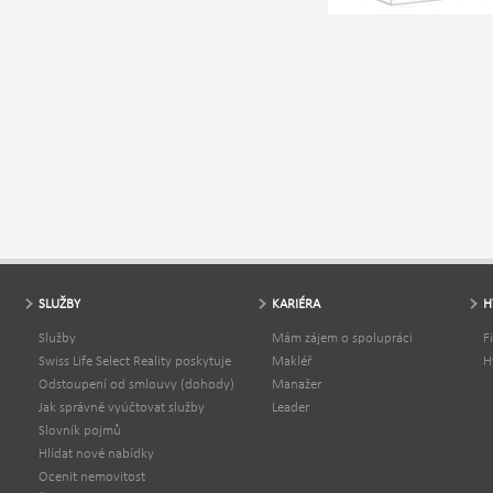
SLUŽBY
KARIÉRA
H
Služby
Mám zájem o spolupráci
F
Swiss Life Select Reality poskytuje
Makléř
H
Odstoupení od smlouvy (dohody)
Manažer
Jak správně vyúčtovat služby
Leader
Slovník pojmů
Hlídat nové nabídky
Ocenit nemovitost