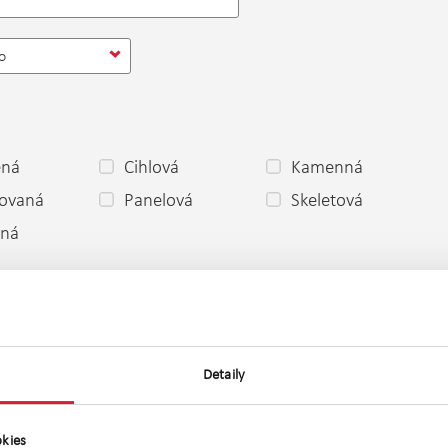
o
ěná
Cihlová
Kamenná
ovaná
Panelová
Skeletová
ená
 dobrý
Dobrý
Špatný
stavbě
Projekt
Novostavba
olici
Před
Po rekonstrukci
rekonstrukcí
Detaily
ní
Jiné
Družstevní
kies