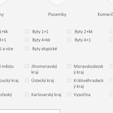
my
Pozemky
Komerč
1+kk
Byty 1+1
Byty 2+kk
 3+1
Byty 4+kk
Byty 4+1
6 a více
Byty atypické
í město
Jihomoravský
Moravskoslezsk
a
kraj
ý kraj
ucký kraj
Ústecký kraj
Královéhradeck
ý kraj
očeský
Karlovarský kraj
Vysočina