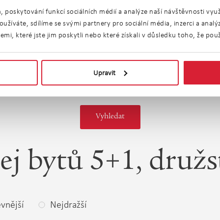
n
Lodžie
Terasa
, poskytování funkcí sociálních médií a analýze naší návštěvnosti vy
užíváte, sdílíme se svými partnery pro sociální média, inzerci a anal
Parkování
Garáž
i, které jste jim poskytli nebo které získali v důsledku toho, že použí
riérový
Výtah
zení
Upravit
ej bytů 5+1, družs
vnější
Nejdražší