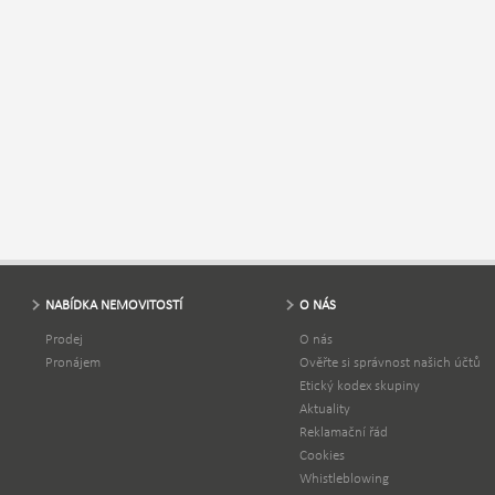
NABÍDKA NEMOVITOSTÍ
O NÁS
Prodej
O nás
Pronájem
Ověřte si správnost našich účtů
Etický kodex skupiny
Aktuality
Reklamační řád
Cookies
Whistleblowing