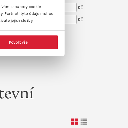
od
Kč
užíváme soubory cookie.
Cena:
ýzy. Partneři tyto údaje mohou
do
Kč
váte jejich služby.
Povolit vše
tevní