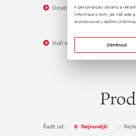
Ostatní:
Balkó
K personalizaci obsahu a reklam
Informace o tom, jak náš web po
Sklep
zkombinovat s dalšími informacem
Bezba
Stáří inzerátu:
bez ome
Odmítnout
Prod
Řadit od:
Nejle
Nejnovější