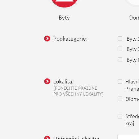
Byty
Do
Podkategorie:
Byty 
Byty
Byty 
Lokalita:
Hlavn
(PONECHTE PRÁZDNÉ
Prah
PRO VŠECHNY LOKALITY)
Olomo
Střed
kraj
Upřesnění lokality: