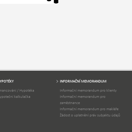
YPOTÉKY
INFORMAČNÍ MEMORANDUM
inancování / Hypotéka
Informační memorandum pro klienty
ypoteční kalkulačka
Informační memorandum pro
zaměstnance
Informační memorandum pro makléře
Žádost o uplatnění práv subjektu údajů