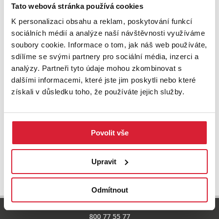
Zkuste upravit filtr
Tato webová stránka používá cookies
nebo přejděte na základní
nabídku nemovitostí.
K personalizaci obsahu a reklam, poskytování funkcí
sociálních médií a analýze naší návštěvnosti využíváme
soubory cookie. Informace o tom, jak náš web používáte,
sdílíme se svými partnery pro sociální média, inzerci a
analýzy. Partneři tyto údaje mohou zkombinovat s
dalšími informacemi, které jste jim poskytli nebo které
získali v důsledku toho, že používáte jejich služby.
Povolit vše
UPRAVIT VYHLEDÁVÁNÍ
Upravit
Odmítnout
800 77 55 77