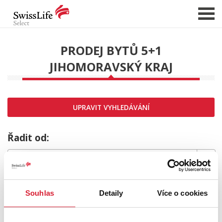
PRODEJ BYTŮ 5+1
JIHOMORAVSKÝ KRAJ
NABÍDKA NEMOVITOSTÍ
CHCI PRODAT / PRONAJMOUT
HLÍDAT NOVÉ NABÍDKY
UPRAVIT VYHLEDÁVÁNÍ
CHCI OCENIT NEMOVITOST
O NÁS
Řadit od:
REFERENCE
SLUŽBY
MRZÍ NÁS TO,
KARIÉRA
Souhlas
Detaily
Více o cookies
FINANCOVÁNÍ / HYPOTÉKA
ale požadovaný typ nemovitosti nebyl nalezen.
KONTAKT