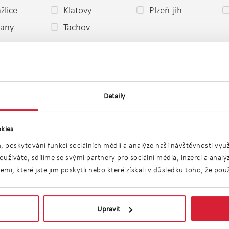
lice
Klatovy
Plzeň-jih
cany
Tachov
o
Detaily
kies
, poskytování funkcí sociálních médií a analýze naší návštěvnosti vy
užíváte, sdílíme se svými partnery pro sociální média, inzerci a anal
i, které jste jim poskytli nebo které získali v důsledku toho, že použí
j bytů 5+1 Plzeňsk
Upravit