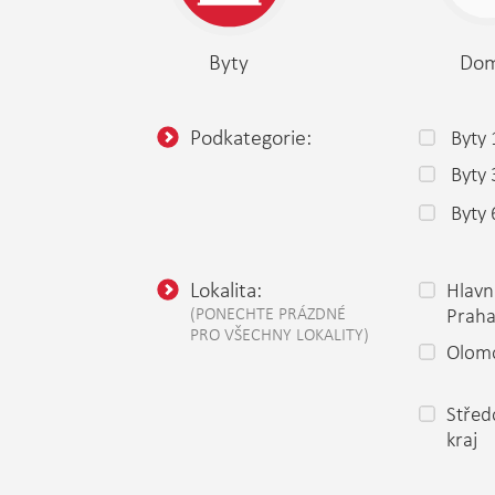
Byty
Do
Podkategorie:
Byty 
Byty
Byty 
Lokalita:
Hlavn
(PONECHTE PRÁZDNÉ
Prah
PRO VŠECHNY LOKALITY)
Olomo
Střed
kraj