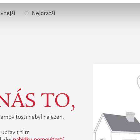
vnější
Nejdražší
NÁS TO,
emovitosti nebyl nalezen.
upravit filtr
ladní
nabídku nemovitostí.