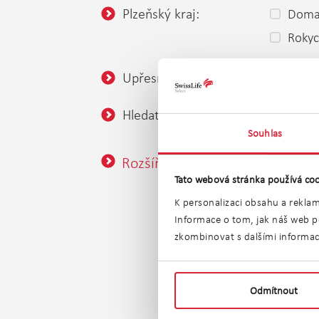
Plzeňský kraj:
Domaž
Roky
Upřesnění lokality:
Hledat v okolí:
nezadán
Souhlas
Rozšířené vyhledávání
Tato webová stránka používá coo
K personalizaci obsahu a reklam
Informace o tom, jak náš web po
zkombinovat s dalšími informacem
Prode
Odmítnout