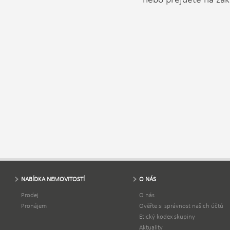
NABÍDKA NEMOVITOSTÍ
O NÁS
Prodej
O nás
Pronájem
Ověřte si správnost našich účtů
Etický kodex skupiny
Aktuality