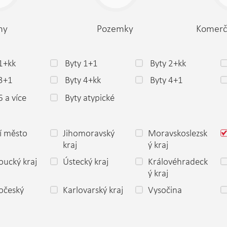
my
Pozemky
Komerč
1+kk
Byty 1+1
Byty 2+kk
 3+1
Byty 4+kk
Byty 4+1
6 a více
Byty atypické
í město
Jihomoravský
Moravskoslezsk
a
kraj
ý kraj
ucký kraj
Ústecký kraj
Královéhradeck
ý kraj
očeský
Karlovarský kraj
Vysočina