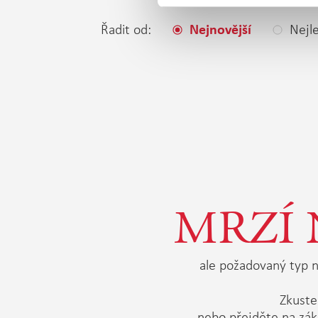
Řadit od:
Nejle
Nejnovější
MRZÍ 
ale požadovaný typ n
Zkuste 
nebo přejděte na zák