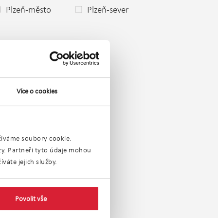
Plzeň-město
Plzeň-sever
Více o cookies
užíváme soubory cookie.
ýzy. Partneři tyto údaje mohou
váte jejich služby.
ý kraj
Povolit vše