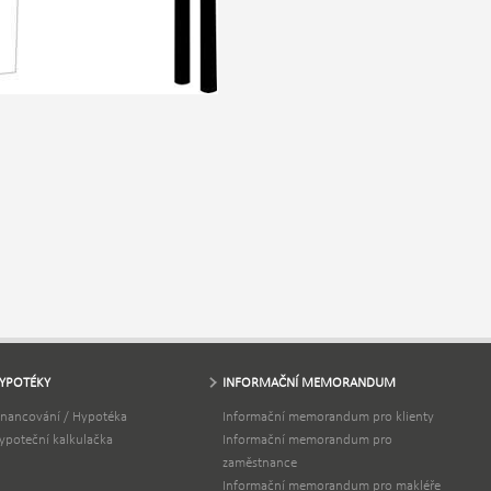
YPOTÉKY
INFORMAČNÍ MEMORANDUM
inancování / Hypotéka
Informační memorandum pro klienty
ypoteční kalkulačka
Informační memorandum pro
zaměstnance
Informační memorandum pro makléře