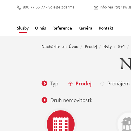
800 77 55 77 - volejte zdarma
info-reality@swiss
Služby
O nás
Reference
Kariéra
Kontakt
Nacházíte se:
Úvod
Prodej
Byty
5+1
N
Typ:
Pronájem
Prodej
Druh nemovitosti: