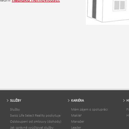
SLUŽBY
KARIÉRA
H
Služby
Mám zájem o spolupráci
F
Swiss Life Select Reality poskytuje
Makléř
H
Odstoupení od smlouvy (dohody)
Manažer
Jak správně vyúčtovat služby
Leader