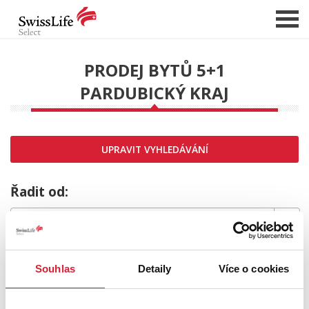
PRODEJ BYTŮ 5+1
PARDUBICKÝ KRAJ
NABÍDKA NEMOVITOSTÍ
CHCI PRODAT / PRONAJMOUT
HLÍDAT NOVÉ NABÍDKY
UPRAVIT VYHLEDÁVÁNÍ
CHCI OCENIT NEMOVITOST
O NÁS
Řadit od:
REFERENCE
SLUŽBY
MRZÍ NÁS TO,
KARIÉRA
Souhlas
Detaily
Více o cookies
FINANCOVÁNÍ / HYPOTÉKA
ale požadovaný typ nemovitosti nebyl nalezen.
KONTAKT