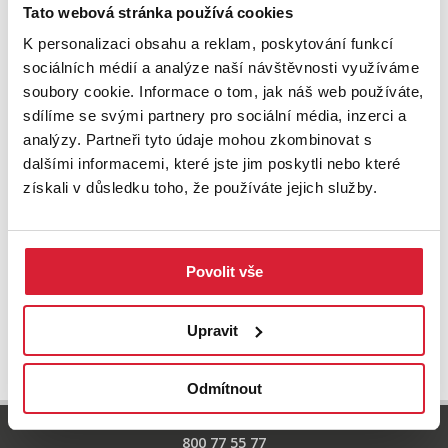
Zkuste upravit filtr
Tato webová stránka používá cookies
nebo přejděte na základní
nabídku nemovitostí.
K personalizaci obsahu a reklam, poskytování funkcí
sociálních médií a analýze naší návštěvnosti využíváme
soubory cookie. Informace o tom, jak náš web používáte,
sdílíme se svými partnery pro sociální média, inzerci a
analýzy. Partneři tyto údaje mohou zkombinovat s
dalšími informacemi, které jste jim poskytli nebo které
získali v důsledku toho, že používáte jejich služby.
Povolit vše
UPRAVIT VYHLEDÁVÁNÍ
Upravit
Odmítnout
800 77 55 77