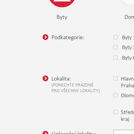
Byty
Do
Podkategorie:
Byty 
Byty
Byty 
Lokalita:
Hlavn
(PONECHTE PRÁZDNÉ
Prah
PRO VŠECHNY LOKALITY)
Olomo
Střed
kraj
Upřesnění lokality: