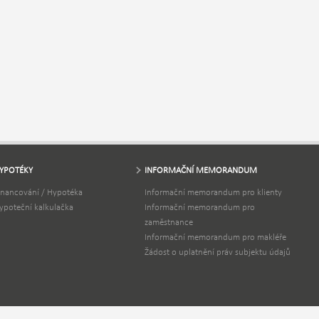
YPOTÉKY
INFORMAČNÍ MEMORANDUM
inancování / Hypotéka
Informační memorandum pro klienty
ypoteční kalkulačka
Informační memorandum pro
zaměstnance
Informační memorandum pro makléře
Žádost o uplatnění práv subjektu údajů