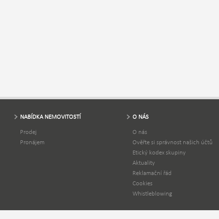
NABÍDKA NEMOVITOSTÍ
O NÁS
Prodej
O nás
Pronájem
Ověřte si správnost našich účtů
Etický kodex skupiny
Aktuality
Reklamační řád
Cookies
Whistleblowing