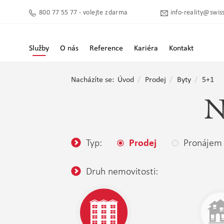
800 77 55 77 - volejte zdarma
info-reality@swiss
Služby
O nás
Reference
Kariéra
Kontakt
Nacházíte se:
Úvod
Prodej
Byty
5+1
N
Typ:
Pronájem
Prodej
Druh nemovitosti: