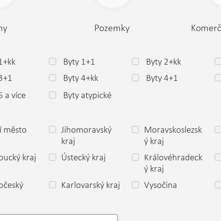
my
Pozemky
Komerč
1+kk
Byty 1+1
Byty 2+kk
 3+1
Byty 4+kk
Byty 4+1
6 a více
Byty atypické
í město
Jihomoravský
Moravskoslezsk
a
kraj
ý kraj
ucký kraj
Ústecký kraj
Královéhradeck
ý kraj
očeský
Karlovarský kraj
Vysočina