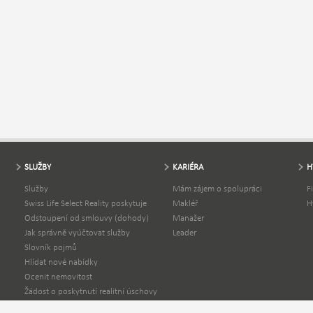
SLUŽBY
KARIÉRA
H
Služby
Mám zájem o spolupráci
F
Swiss Life Select Reality poskytuje
Makléř
H
Odstoupení od smlouvy (dohody)
Manažer
Jak správně vyúčtovat služby
Leader
Slovník pojmů
Hlídat nové nabídky
Ocenit nemovitost
Žádost o poskytnutí realitní úschovy