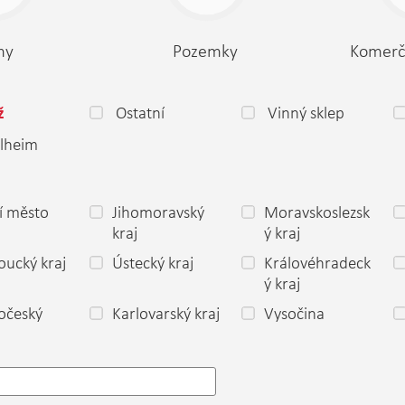
my
Pozemky
Komerč
Ostatní
Vinný sklep
ž
lheim
í město
Jihomoravský
Moravskoslezsk
a
kraj
ý kraj
ucký kraj
Ústecký kraj
Královéhradeck
ý kraj
očeský
Karlovarský kraj
Vysočina