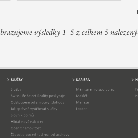
Elektřina není zavedena. Příjezdová cesta je
nezpevněná. V případě zájmu si neváhejte
domluvit prohlídku. V případě více zájemců o
nemovitost, si majitel vyhrazuje právo prodat
nemovitost zájemci s nejvyšší nabídkou.
brazujeme výsledky 1–5 z celkem 5 nalezený
kou
ím
i
i.
SLUŽBY
KARIÉRA
H
Služby
Mám zájem o spolupráci
F
Swiss Life Select Reality poskytuje
Makléř
H
Odstoupení od smlouvy (dohody)
Manažer
Jak správně vyúčtovat služby
Leader
Slovník pojmů
Hlídat nové nabídky
Ocenit nemovitost
Žádost o poskytnutí realitní úschovy