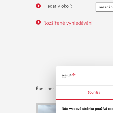
Hledat v okolí:
nezadán
Rozšířené vyhledávání
Řadit od:
Nejle
Nejnovější
Souhlas
Tato webová stránka používá coo