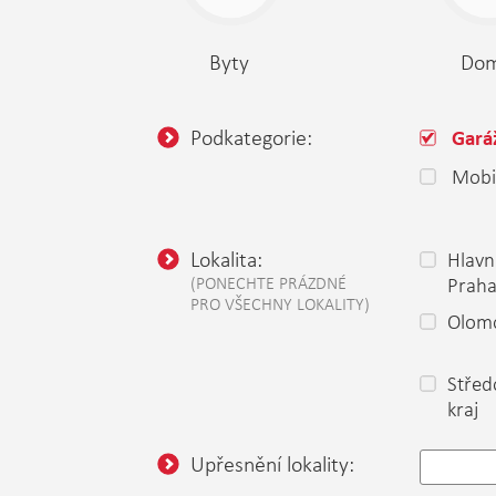
Byty
Do
Podkategorie:
Gará
Mobi
Lokalita:
Hlavn
(PONECHTE PRÁZDNÉ
Prah
PRO VŠECHNY LOKALITY)
Olomo
Střed
kraj
Upřesnění lokality: