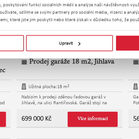
, poskytování funkcí sociálních médií a analýze naší návštěvnosti vy
užíváte, sdílíme se svými partnery pro sociální média, inzerci a anal
i, které jste jim poskytli nebo které získali v důsledku toho, že použí
Upravit
Prodej garáže 18 m2, Jihlava
ec
2
Užitná plocha:18 m
Nabízím k prodeji zděnou řadovou garáž v
Ga
 od
Jihlavě, na ulici Rantířovská. Garáž stojí na
Po
vlastním pozemku, což novému majiteli
a 
hou
zajišťuje plné vlastnictví stavby i pozemku bez
Ch
699 000 Kč
5
Více informací
nutnosti řešit nájem nebo jiné právní vztahy. Je
př
na
vhodná pro parkování osobního automobilu,
je
motocyklu nebo jako prostor pro uskladnění
us
cí
věcí, sportovního vybavení či nářadí. Díky své
řa