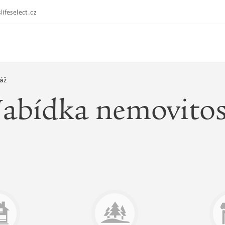
lifeselect.cz
áž
abídka nemovitos