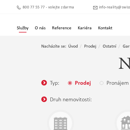
800 77 55 77 - volejte zdarma
info-reality@swiss
Služby
O nás
Reference
Kariéra
Kontakt
Nacházíte se:
Úvod
Prodej
Ostatní
Gar
N
Typ:
Pronájem
Prodej
Druh nemovitosti: