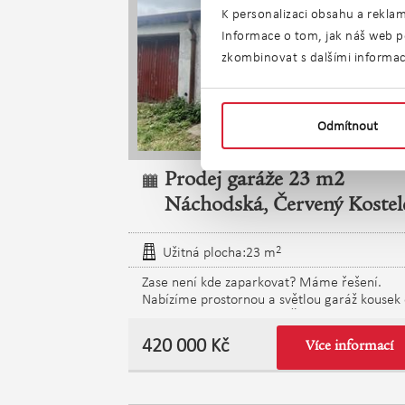
K personalizaci obsahu a reklam
Informace o tom, jak náš web po
zkombinovat s dalšími informacem
Odmítnout
Prodej garáže 23 m2
Náchodská, Červený Kostel
2
Užitná plocha:23 m
Zase není kde zaparkovat? Máme řešení.
Nabízíme prostornou a světlou garáž kousek
hlavní Náchodské ulice v Červeném Kostelci.
Zvlášť pohodlné je umístění - jedná se o dru
420 000 Kč
Více informací
garáž v poslední řadě, pod stromy. Je zde
rozvedena elektroinstalace, samotná elektři
však není aktuálně připojena. Tady můžete
zaparkovat svoje auto, nebo si zajistit chybějí