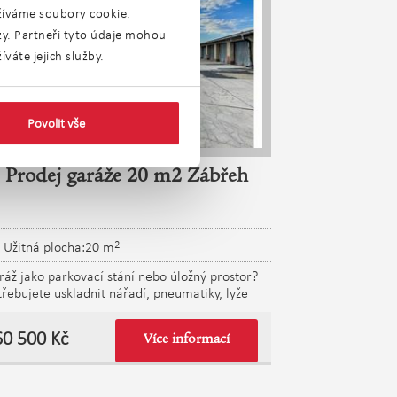
užíváme soubory cookie.
ýzy. Partneři tyto údaje mohou
váte jejich služby.
Povolit vše
Prodej garáže 20 m2 Zábřeh
2
Užitná plocha:20 m
ráž jako parkovací stání nebo úložný prostor?
třebujete uskladnit nářadí, pneumatiky, lyže
spoustu věcí, které Vám doma zabírají místo?
cete si zaparkovat auto, motorku nebo
60 500 Kč
Více informací
emýšlíte o své dílně mimo domov? Řešením
 koupě garáže - místo mimo domov, kde vše
kladníte a zamknete vrata. Jedná se o zděnou
dovou krajní garáž s novými posuvnými vraty