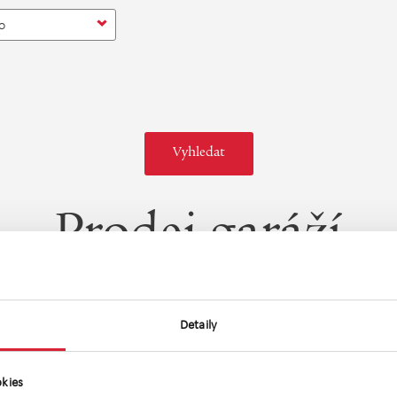
o
Prodej garáží
vnější
Nejdražší
Detaily
kies