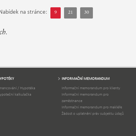
Nabídek na stránce:
9
21
30
ch.
YPOTÉKY
INFORMAČNÍ MEMORANDUM
inancování / Hypotéka
Informační memorandum pro klienty
ypoteční kalkulačka
Informační memorandum pro
zaměstnance
Informační memorandum pro makléře
Žádost o uplatnění práv subjektu údajů