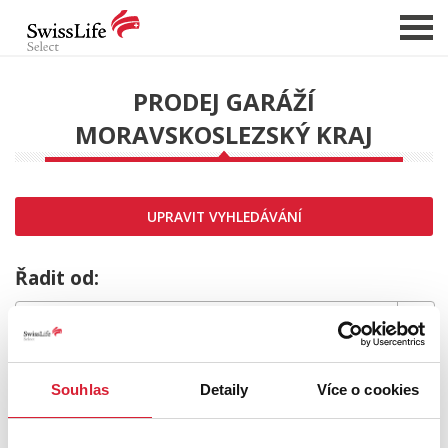
PRODEJ GARÁŽÍ
MORAVSKOSLEZSKÝ KRAJ
NABÍDKA NEMOVITOSTÍ
CHCI PRODAT / PRONAJMOUT
HLÍDAT NOVÉ NABÍDKY
UPRAVIT VYHLEDÁVÁNÍ
CHCI OCENIT NEMOVITOST
O NÁS
Řadit od:
REFERENCE
SLUŽBY
MRZÍ NÁS TO,
KARIÉRA
Souhlas
Detaily
Více o cookies
FINANCOVÁNÍ / HYPOTÉKA
ale požadovaný typ nemovitosti nebyl nalezen.
KONTAKT