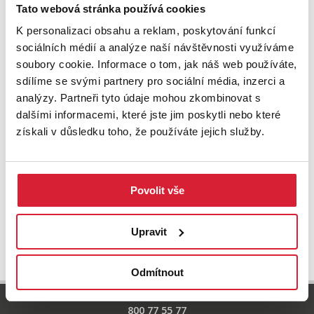
Zkuste upravit filtr
Tato webová stránka používá cookies
nebo přejděte na základní
nabídku nemovitostí.
K personalizaci obsahu a reklam, poskytování funkcí
sociálních médií a analýze naší návštěvnosti využíváme
soubory cookie. Informace o tom, jak náš web používáte,
sdílíme se svými partnery pro sociální média, inzerci a
analýzy. Partneři tyto údaje mohou zkombinovat s
dalšími informacemi, které jste jim poskytli nebo které
získali v důsledku toho, že používáte jejich služby.
Povolit vše
UPRAVIT VYHLEDÁVÁNÍ
Upravit
Odmítnout
800 77 55 77