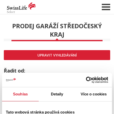
PRODEJ GARÁŽÍ STŘEDOČESKÝ
KRAJ
NABÍDKA NEMOVITOSTÍ
CHCI PRODAT / PRONAJMOUT
HLÍDAT NOVÉ NABÍDKY
UPRAVIT VYHLEDÁVÁNÍ
CHCI OCENIT NEMOVITOST
O NÁS
Řadit od:
REFERENCE
SLUŽBY
Souhlas
Detaily
Více o cookies
KARIÉRA
FINANCOVÁNÍ / HYPOTÉKA
Tato webová stránka používá cookies
KONTAKT