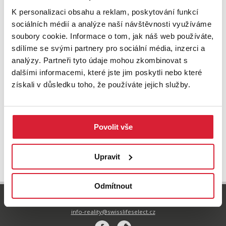
K personalizaci obsahu a reklam, poskytování funkcí
sociálních médií a analýze naší návštěvnosti využíváme
soubory cookie. Informace o tom, jak náš web používáte,
sdílíme se svými partnery pro sociální média, inzerci a
analýzy. Partneři tyto údaje mohou zkombinovat s
dalšími informacemi, které jste jim poskytli nebo které
Prodej garáže 40 m2 Potěhy
získali v důsledku toho, že používáte jejich služby.
340 000 Kč
Povolit vše
UPRAVIT VYHLEDÁVÁNÍ
Upravit
Odmítnout
800 77 55 77
info-reality@swisslifeselect.cz