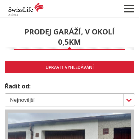
PRODEJ GARÁŽÍ, V OKOLÍ
0,5KM
NABÍDKA NEMOVITOSTÍ
CHCI PRODAT / PRONAJMOUT
HLÍDAT NOVÉ NABÍDKY
UPRAVIT VYHLEDÁVÁNÍ
CHCI OCENIT NEMOVITOST
O NÁS
Řadit od:
REFERENCE
SLUŽBY
KARIÉRA
FINANCOVÁNÍ / HYPOTÉKA
KONTAKT