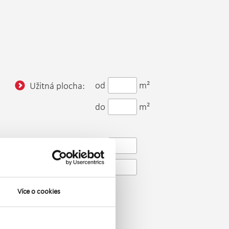
od
m²
Užitná plocha:
do
m²
od
Patro:
do
Více o cookies