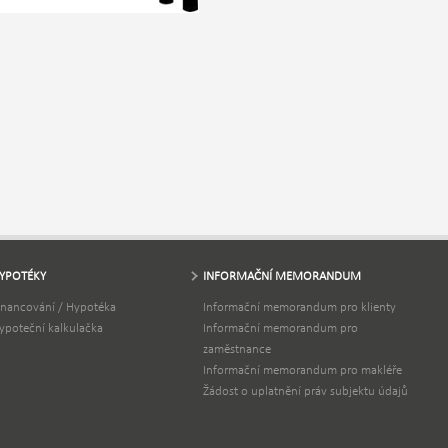
YPOTÉKY
INFORMAČNÍ MEMORANDUM
inancování / Hypotéka
Informační memorandum pro klienty
ypoteční kalkulačka
Informační memorandum pro
zaměstnance
Informační memorandum pro makléře
Žádost o uplatnění práv subjektu údajů