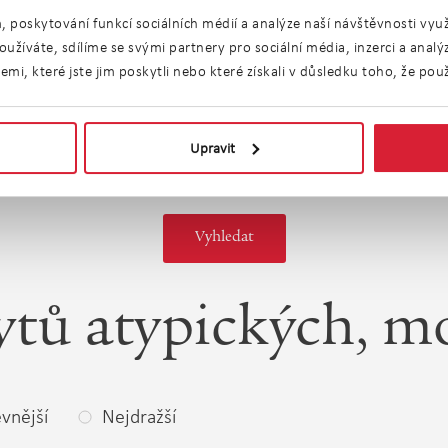
n
Lodžie
Terasa
, poskytování funkcí sociálních médií a analýze naší návštěvnosti vy
užíváte, sdílíme se svými partnery pro sociální média, inzerci a anal
Parkování
Garáž
i, které jste jim poskytli nebo které získali v důsledku toho, že použí
riérový
Výtah
zení
Upravit
ytů atypických, 
vnější
Nejdražší