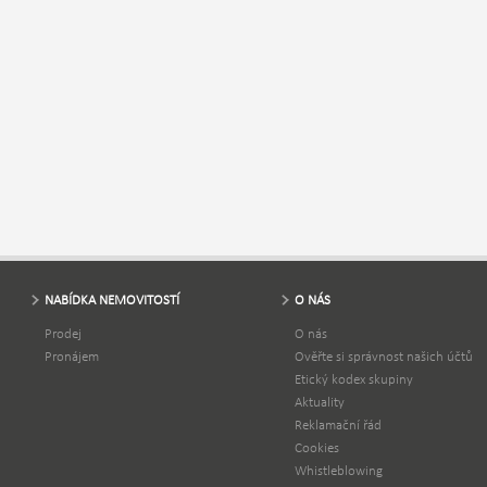
NABÍDKA NEMOVITOSTÍ
O NÁS
Prodej
O nás
Pronájem
Ověřte si správnost našich účtů
Etický kodex skupiny
Aktuality
Reklamační řád
Cookies
Whistleblowing