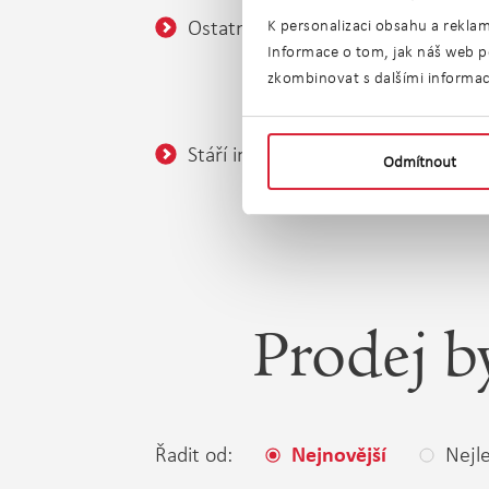
Ostatní:
Balkó
K personalizaci obsahu a reklam
Informace o tom, jak náš web po
Sklep
zkombinovat s dalšími informacem
Bezba
Stáří inzerátu:
bez ome
Odmítnout
Prodej b
Řadit od:
Nejle
Nejnovější