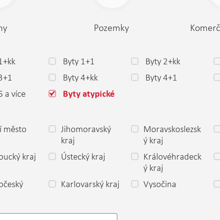
my
Pozemky
Komerč
1+kk
Byty 1+1
Byty 2+kk
 3+1
Byty 4+kk
Byty 4+1
6 a více
Byty atypické
í město
Jihomoravský
Moravskoslezsk
a
kraj
ý kraj
ucký kraj
Ústecký kraj
Královéhradeck
ý kraj
očeský
Karlovarský kraj
Vysočina