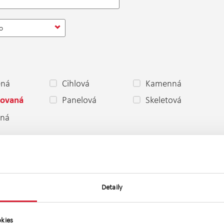
o
ěná
Cihlová
Kamenná
Panelová
Skeletová
ovaná
ená
 dobrý
Dobrý
Špatný
stavbě
Projekt
Novostavba
olici
Před
Po rekonstrukci
rekonstrukcí
Detaily
ní
Družstevní
Jiné
kies