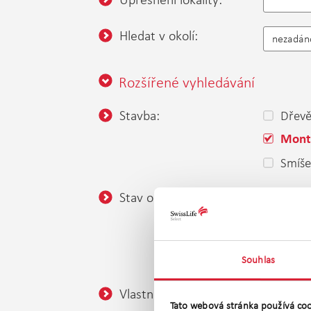
Hledat v okolí:
nezadán
Rozšířené vyhledávání
Stavba:
Dřev
Mont
Smíš
Stav objektu:
Velmi
Ve vý
K dem
Souhlas
Vlastnictví:
Osob
Tato webová stránka používá coo