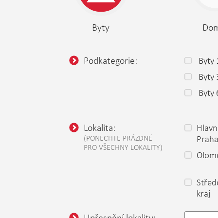
Byty
Do
Podkategorie:
Byty 
Byty
Byty 
Lokalita:
Hlavn
(PONECHTE PRÁZDNÉ
Prah
PRO VŠECHNY LOKALITY)
Olomo
Střed
kraj
Upřesnění lokality: