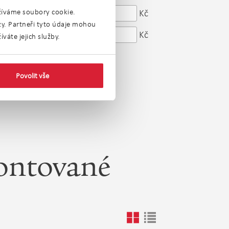
od
Kč
užíváme soubory cookie.
Cena:
ýzy. Partneři tyto údaje mohou
do
Kč
váte jejich služby.
Povolit vše
montované