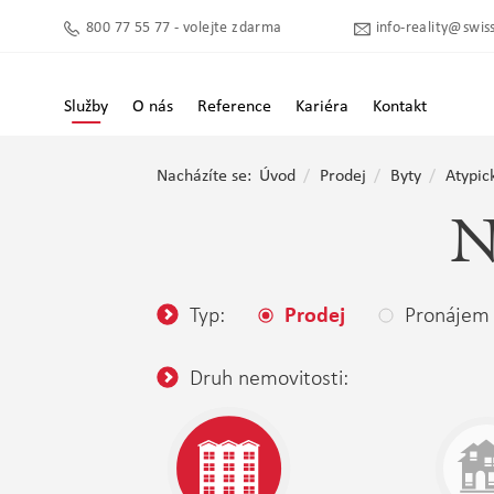
800 77 55 77 - volejte zdarma
info-reality@swiss
Služby
O nás
Reference
Kariéra
Kontakt
Nacházíte se:
Úvod
Prodej
Byty
Atypic
N
Typ:
Pronájem
Prodej
Druh nemovitosti: