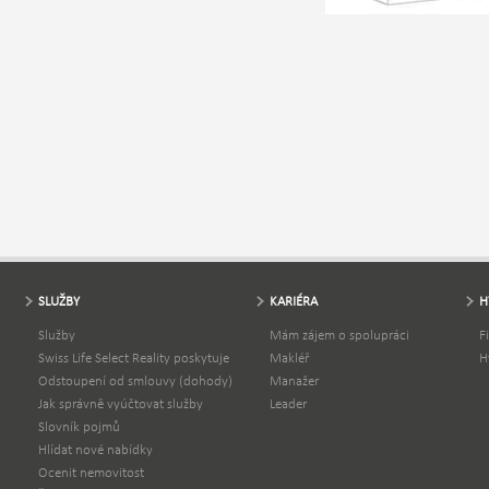
SLUŽBY
KARIÉRA
H
Služby
Mám zájem o spolupráci
F
Swiss Life Select Reality poskytuje
Makléř
H
Odstoupení od smlouvy (dohody)
Manažer
Jak správně vyúčtovat služby
Leader
Slovník pojmů
Hlídat nové nabídky
Ocenit nemovitost