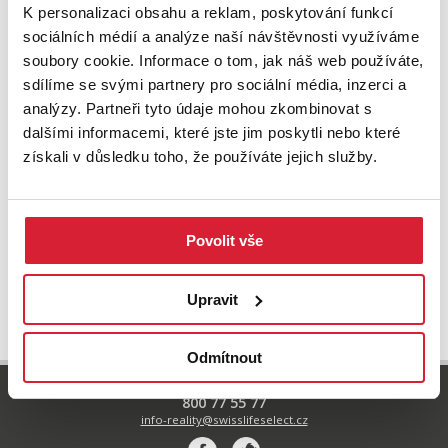
K personalizaci obsahu a reklam, poskytování funkcí
sociálních médií a analýze naší návštěvnosti využíváme
soubory cookie. Informace o tom, jak náš web používáte,
sdílíme se svými partnery pro sociální média, inzerci a
analýzy. Partneři tyto údaje mohou zkombinovat s
dalšími informacemi, které jste jim poskytli nebo které
Prodej atypického bytu 82 m2, Špindlerův
získali v důsledku toho, že používáte jejich služby.
Mlýn
12 990 000 Kč
Povolit vše
UPRAVIT VYHLEDÁVÁNÍ
Upravit
Odmítnout
800 77 55 77
info-reality@swisslifeselect.cz