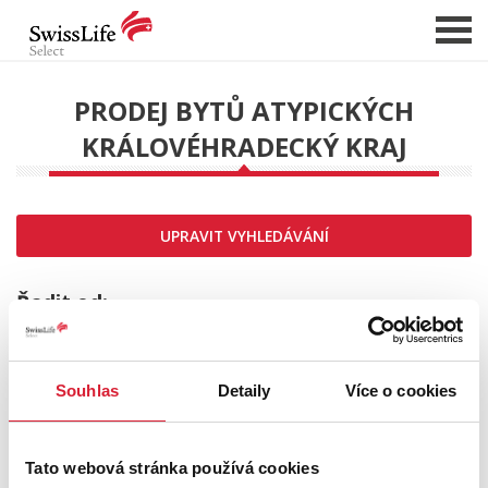
PRODEJ BYTŮ ATYPICKÝCH
KRÁLOVÉHRADECKÝ KRAJ
NABÍDKA NEMOVITOSTÍ
CHCI PRODAT / PRONAJMOUT
HLÍDAT NOVÉ NABÍDKY
UPRAVIT VYHLEDÁVÁNÍ
CHCI OCENIT NEMOVITOST
O NÁS
Řadit od:
REFERENCE
SLUŽBY
Souhlas
Detaily
Více o cookies
KARIÉRA
Rezervace
FINANCOVÁNÍ / HYPOTÉKA
Tato webová stránka používá cookies
KONTAKT