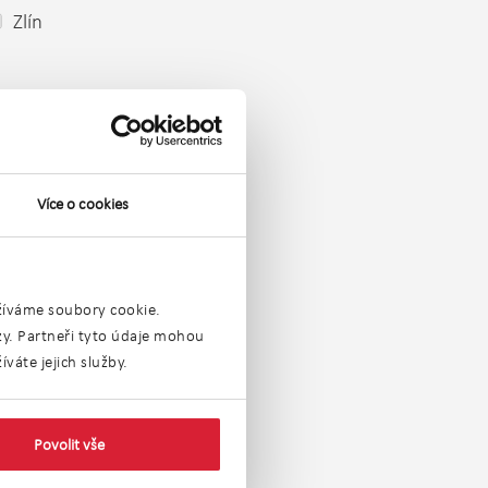
Zlín
Více o cookies
užíváme soubory cookie.
ýzy. Partneři tyto údaje mohou
váte jejich služby.
nský kraj
Povolit vše