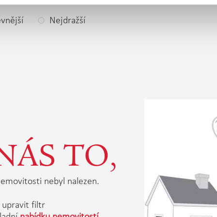
vnější
Nejdražší
NÁS TO,
emovitosti nebyl nalezen.
upravit filtr
ladní
nabídku nemovitostí.