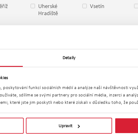
říž
Uherské
Vsetín
Hradiště
o
Detaily
kies
, poskytování funkcí sociálních médií a analýze naší návštěvnosti vy
užíváte, sdílíme se svými partnery pro sociální média, inzerci a anal
i, které jste jim poskytli nebo které získali v důsledku toho, že použí
ytů atypických Zlí
Upravit