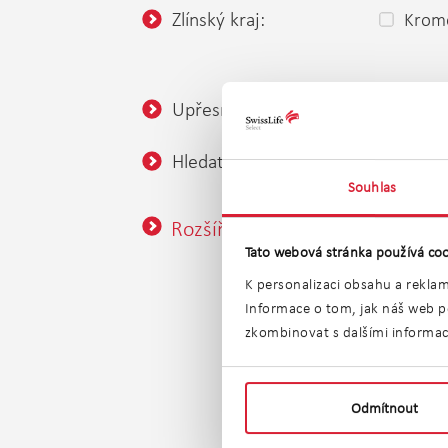
Zlínský kraj:
Kromě
Upřesnění lokality:
Hledat v okolí:
nezadán
Souhlas
Rozšířené vyhledávání
Tato webová stránka používá coo
K personalizaci obsahu a reklam
Informace o tom, jak náš web po
zkombinovat s dalšími informacem
Prodej b
Odmítnout