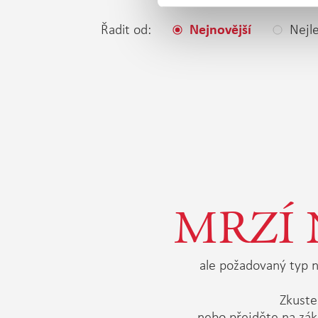
Řadit od:
Nejle
Nejnovější
MRZÍ 
ale požadovaný typ n
Zkuste 
nebo přejděte na zák