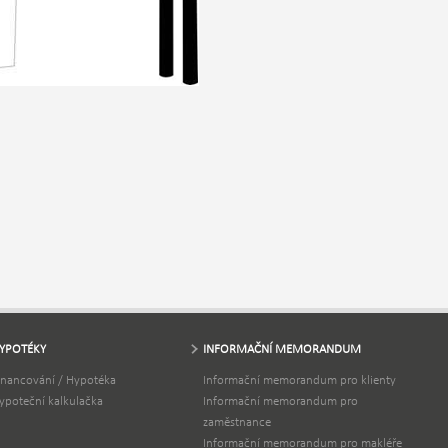
YPOTÉKY
INFORMAČNÍ MEMORANDUM
inancování / Hypotéka
Informační memorandum pro klienty
ypoteční kalkulačka
Informační memorandum pro
zaměstnance
Informační memorandum pro makléře