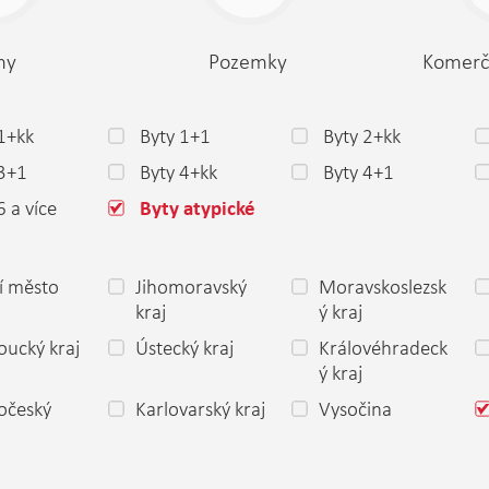
my
Pozemky
Komerč
1+kk
Byty 1+1
Byty 2+kk
 3+1
Byty 4+kk
Byty 4+1
6 a více
Byty atypické
í město
Jihomoravský
Moravskoslezsk
a
kraj
ý kraj
ucký kraj
Ústecký kraj
Královéhradeck
ý kraj
očeský
Karlovarský kraj
Vysočina