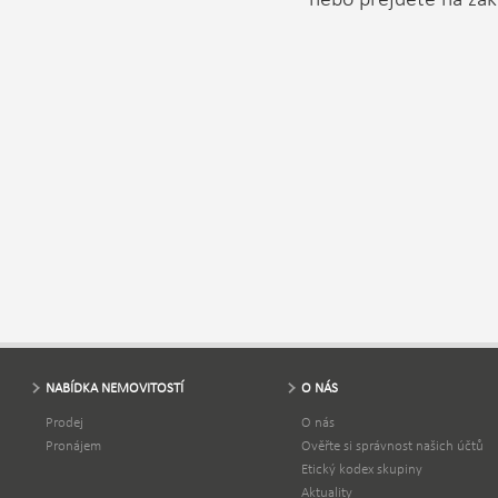
NABÍDKA NEMOVITOSTÍ
O NÁS
Prodej
O nás
Pronájem
Ověřte si správnost našich účtů
Etický kodex skupiny
Aktuality