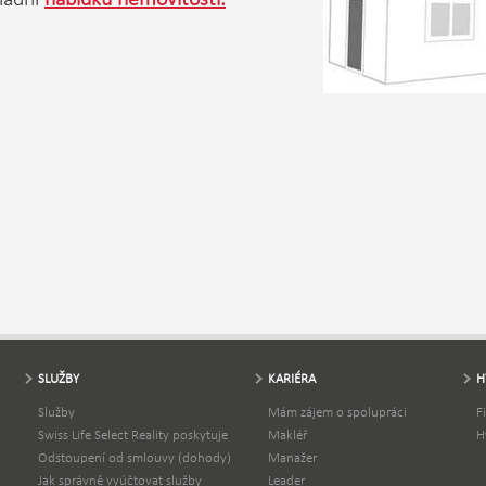
SLUŽBY
KARIÉRA
H
Služby
Mám zájem o spolupráci
F
Swiss Life Select Reality poskytuje
Makléř
H
Odstoupení od smlouvy (dohody)
Manažer
Jak správně vyúčtovat služby
Leader