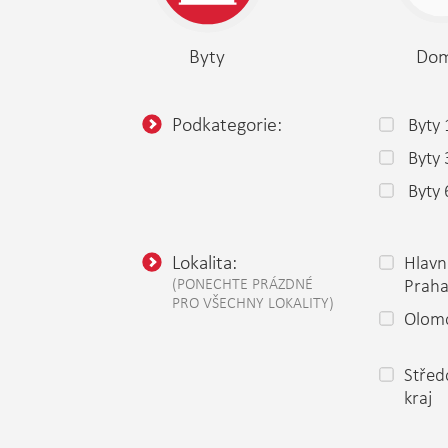
Byty
Do
Podkategorie:
Byty 
Byty
Byty 
Lokalita:
Hlavn
(PONECHTE PRÁZDNÉ
Prah
PRO VŠECHNY LOKALITY)
Olomo
Střed
kraj