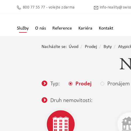
800 77 55 77 - volejte zdarma
info-reality@swiss
Služby
O nás
Reference
Kariéra
Kontakt
Nacházíte se:
Úvod
Prodej
Byty
Atypic
N
Typ:
Pronájem
Prodej
Druh nemovitosti: