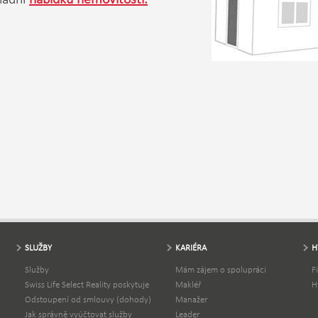
SLUŽBY
KARIÉRA
H
Služby
Mám zájem o spolupráci
F
Swiss Life Select Reality poskytuje
Makléř
H
Odstoupení od smlouvy (dohody)
Manažer
Jak správně vyúčtovat služby
Leader