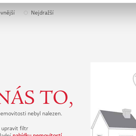
vnější
Nejdražší
NÁS TO,
emovitosti nebyl nalezen.
upravit filtr
ladní
nabídku nemovitostí.