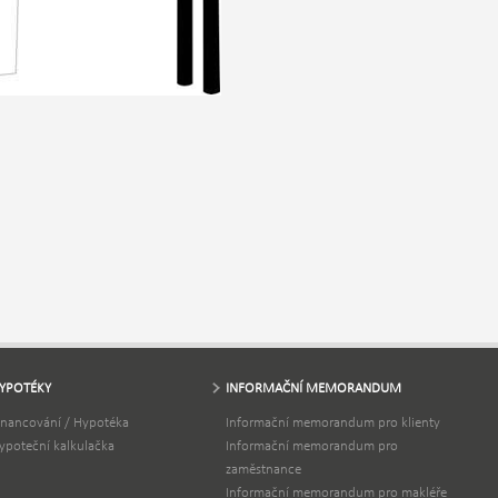
YPOTÉKY
INFORMAČNÍ MEMORANDUM
inancování / Hypotéka
Informační memorandum pro klienty
ypoteční kalkulačka
Informační memorandum pro
zaměstnance
Informační memorandum pro makléře