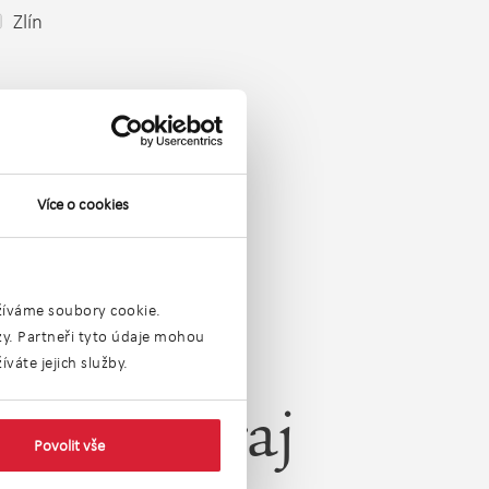
Zlín
Více o cookies
užíváme soubory cookie.
ýzy. Partneři tyto údaje mohou
váte jejich služby.
línský kraj
Povolit vše