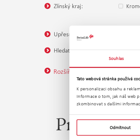
Zlínský kraj:
Kromě
Upřesnění lokality:
Hledat v okolí:
nezadán
Souhlas
Rozšířené vyhledávání
Tato webová stránka používá coo
K personalizaci obsahu a reklam
Informace o tom, jak náš web po
zkombinovat s dalšími informacem
Prodej byt
Odmítnout