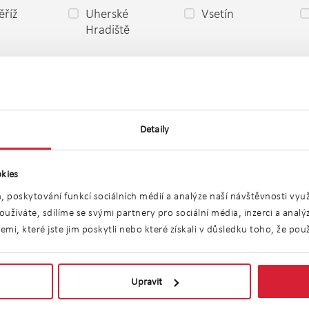
říž
Uherské
Vsetín
Hradiště
o
Detaily
kies
, poskytování funkcí sociálních médií a analýze naší návštěvnosti vy
užíváte, sdílíme se svými partnery pro sociální média, inzerci a anal
i, které jste jim poskytli nebo které získali v důsledku toho, že použí
ů 6 pokojů a více Z
Upravit