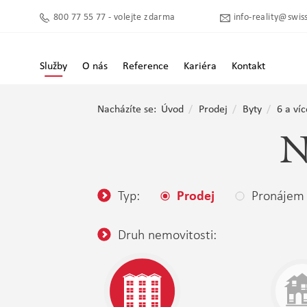
800 77 55 77 - volejte zdarma
info-reality@swiss
Služby
O nás
Reference
Kariéra
Kontakt
Nacházíte se:
Úvod
Prodej
Byty
6 a víc
N
Typ:
Pronájem
Prodej
Druh nemovitosti: