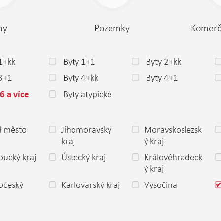
my
Pozemky
Komerč
1+kk
Byty 1+1
Byty 2+kk
 3+1
Byty 4+kk
Byty 4+1
Byty atypické
6 a více
í město
Jihomoravský
Moravskoslezsk
a
kraj
ý kraj
ucký kraj
Ústecký kraj
Královéhradeck
ý kraj
očeský
Karlovarský kraj
Vysočina