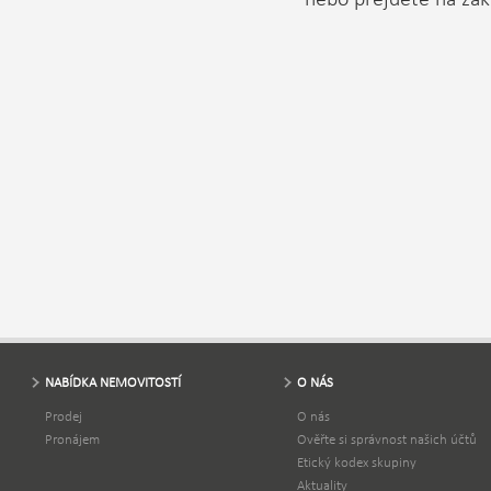
NABÍDKA NEMOVITOSTÍ
O NÁS
Prodej
O nás
Pronájem
Ověřte si správnost našich účtů
Etický kodex skupiny
Aktuality