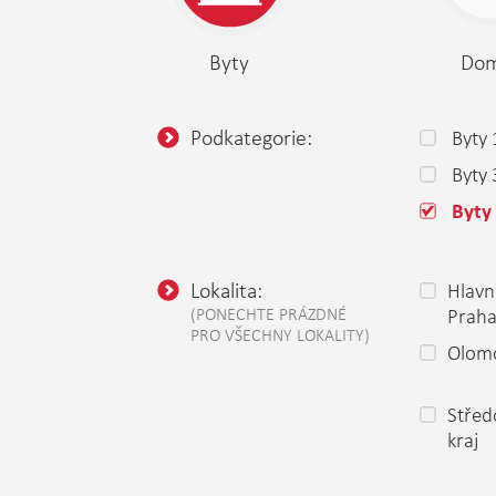
Byty
Do
Podkategorie:
Byty 
Byty
Byty 
Lokalita:
Hlavn
(PONECHTE PRÁZDNÉ
Prah
PRO VŠECHNY LOKALITY)
Olomo
Střed
kraj