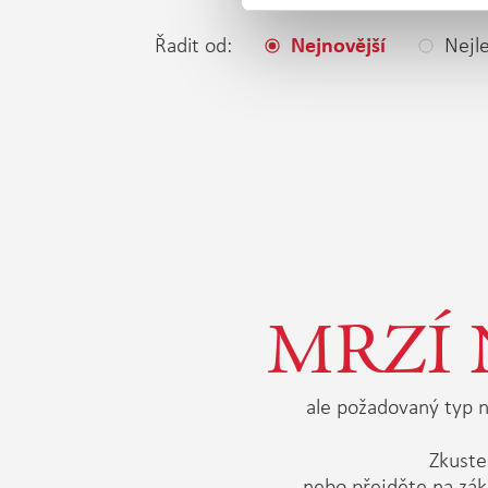
Řadit od:
Nejle
Nejnovější
MRZÍ 
ale požadovaný typ n
Zkuste 
nebo přejděte na zák