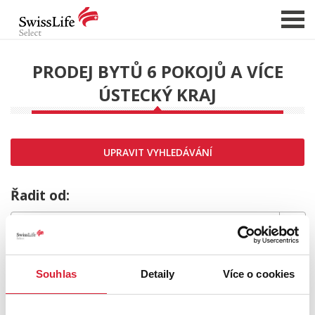
PRODEJ BYTŮ 6 POKOJŮ A VÍCE
ÚSTECKÝ KRAJ
NABÍDKA NEMOVITOSTÍ
CHCI PRODAT / PRONAJMOUT
HLÍDAT NOVÉ NABÍDKY
UPRAVIT VYHLEDÁVÁNÍ
CHCI OCENIT NEMOVITOST
O NÁS
Řadit od:
REFERENCE
SLUŽBY
MRZÍ NÁS TO,
KARIÉRA
Souhlas
Detaily
Více o cookies
FINANCOVÁNÍ / HYPOTÉKA
ale požadovaný typ nemovitosti nebyl nalezen.
KONTAKT