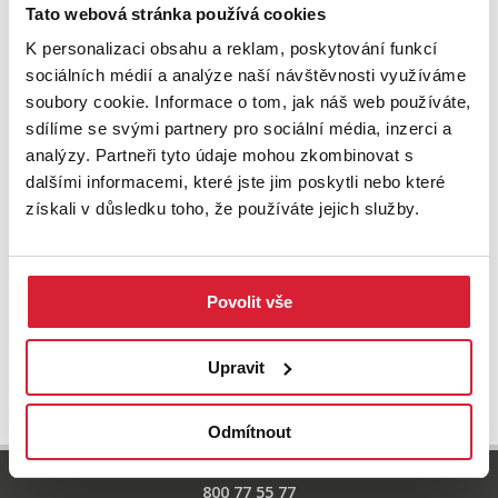
Zkuste upravit filtr
Tato webová stránka používá cookies
nebo přejděte na základní
nabídku nemovitostí.
K personalizaci obsahu a reklam, poskytování funkcí
sociálních médií a analýze naší návštěvnosti využíváme
soubory cookie. Informace o tom, jak náš web používáte,
sdílíme se svými partnery pro sociální média, inzerci a
analýzy. Partneři tyto údaje mohou zkombinovat s
dalšími informacemi, které jste jim poskytli nebo které
získali v důsledku toho, že používáte jejich služby.
Povolit vše
UPRAVIT VYHLEDÁVÁNÍ
Upravit
Odmítnout
800 77 55 77