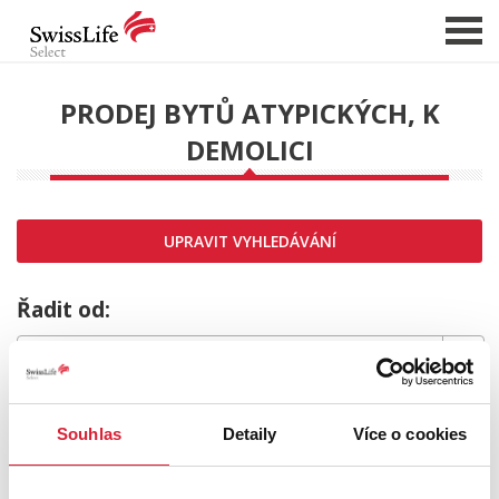
PRODEJ BYTŮ ATYPICKÝCH, K
DEMOLICI
NABÍDKA NEMOVITOSTÍ
CHCI PRODAT / PRONAJMOUT
HLÍDAT NOVÉ NABÍDKY
UPRAVIT VYHLEDÁVÁNÍ
CHCI OCENIT NEMOVITOST
O NÁS
Řadit od:
REFERENCE
SLUŽBY
MRZÍ NÁS TO,
KARIÉRA
Souhlas
Detaily
Více o cookies
FINANCOVÁNÍ / HYPOTÉKA
ale požadovaný typ nemovitosti nebyl nalezen.
KONTAKT