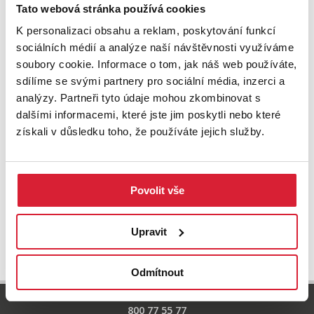
Zkuste upravit filtr
Tato webová stránka používá cookies
nebo přejděte na základní
nabídku nemovitostí.
K personalizaci obsahu a reklam, poskytování funkcí
sociálních médií a analýze naší návštěvnosti využíváme
soubory cookie. Informace o tom, jak náš web používáte,
sdílíme se svými partnery pro sociální média, inzerci a
analýzy. Partneři tyto údaje mohou zkombinovat s
dalšími informacemi, které jste jim poskytli nebo které
získali v důsledku toho, že používáte jejich služby.
Povolit vše
UPRAVIT VYHLEDÁVÁNÍ
Upravit
Odmítnout
800 77 55 77