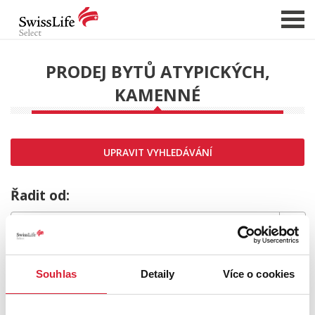
PRODEJ BYTŮ ATYPICKÝCH,
KAMENNÉ
NABÍDKA NEMOVITOSTÍ
CHCI PRODAT / PRONAJMOUT
HLÍDAT NOVÉ NABÍDKY
UPRAVIT VYHLEDÁVÁNÍ
CHCI OCENIT NEMOVITOST
O NÁS
Řadit od:
REFERENCE
SLUŽBY
MRZÍ NÁS TO,
KARIÉRA
Souhlas
Detaily
Více o cookies
FINANCOVÁNÍ / HYPOTÉKA
ale požadovaný typ nemovitosti nebyl nalezen.
KONTAKT