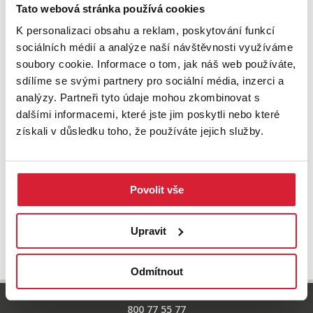
Zkuste upravit filtr
Tato webová stránka používá cookies
nebo přejděte na základní
nabídku nemovitostí.
K personalizaci obsahu a reklam, poskytování funkcí
sociálních médií a analýze naší návštěvnosti využíváme
soubory cookie. Informace o tom, jak náš web používáte,
sdílíme se svými partnery pro sociální média, inzerci a
analýzy. Partneři tyto údaje mohou zkombinovat s
dalšími informacemi, které jste jim poskytli nebo které
získali v důsledku toho, že používáte jejich služby.
Povolit vše
UPRAVIT VYHLEDÁVÁNÍ
Upravit
Odmítnout
800 77 55 77