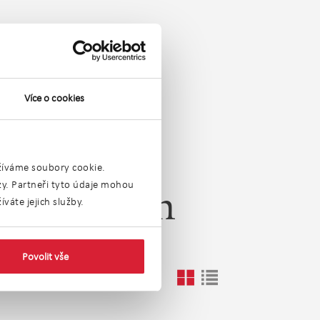
Více o cookies
užíváme soubory cookie.
ýzy. Partneři tyto údaje mohou
kolí 0,5km
váte jejich služby.
Povolit vše