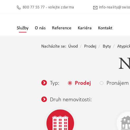
800 77 55 77 - volejte zdarma
info-reality@swiss
Služby
O nás
Reference
Kariéra
Kontakt
Nacházíte se:
Úvod
Prodej
Byty
Atypic
N
Typ:
Pronájem
Prodej
Druh nemovitosti: