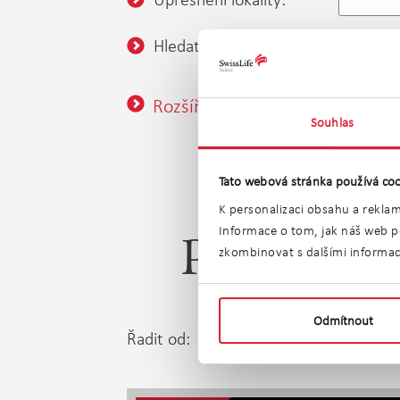
Hledat v okolí:
0,5 km
Rozšířené vyhledávání
Souhlas
Tato webová stránka používá coo
K personalizaci obsahu a reklam
Informace o tom, jak náš web po
Prodej by
zkombinovat s dalšími informacem
Odmítnout
Řadit od:
Nejle
Nejnovější