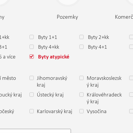
my
Pozemky
Komerč
1+kk
Byty 1+1
Byty 2+kk
 3+1
Byty 4+kk
Byty 4+1
6 a více
Byty atypické
í město
Jihomoravský
Moravskoslezsk
a
kraj
ý kraj
ucký kraj
Ústecký kraj
Královéhradeck
ý kraj
očeský
Karlovarský kraj
Vysočina