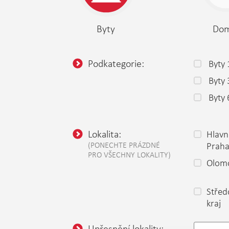
Byty
Do
Podkategorie:
Byty 
Byty
Byty 
Lokalita:
Hlavn
(PONECHTE PRÁZDNÉ
Prah
PRO VŠECHNY LOKALITY)
Olomo
Střed
kraj
Upřesnění lokality: