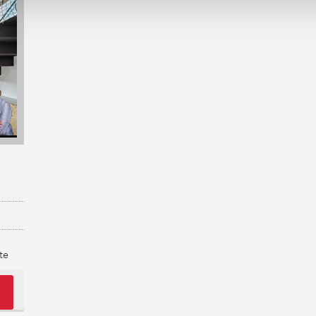
te
– a
m