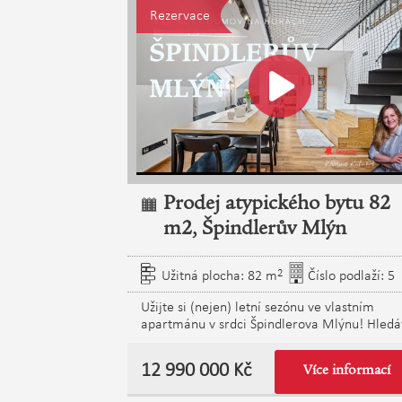
Rezervace
Prodej atypického bytu 82
m2, Špindlerův Mlýn
2
Užitná plocha: 82 m
Číslo podlaží: 5
Užijte si (nejen) letní sezónu ve vlastním
apartmánu v srdci Špindlerova Mlýnu! Hledá
místo, kde si odpočinete od každodenního
tempa, přitom zůstanete v kontaktu s děním 
12 990 000 Kč
Více informací
hlavně s těmi, na kterých záleží? Tento
elegantní mezonetový apartmán v ikonické