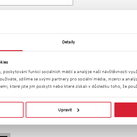
Detaily
kies
, poskytování funkcí sociálních médií a analýze naší návštěvnosti vy
užíváte, sdílíme se svými partnery pro sociální média, inzerci a anal
tů atypických, v o
i, které jste jim poskytli nebo které získali v důsledku toho, že použí
Upravit
vnější
Nejdražší