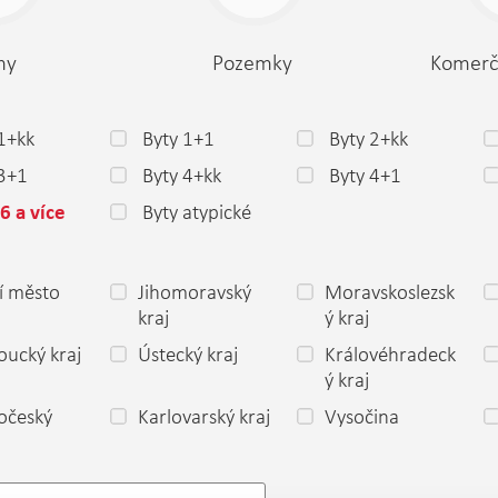
my
Pozemky
Komerč
1+kk
Byty 1+1
Byty 2+kk
 3+1
Byty 4+kk
Byty 4+1
Byty atypické
6 a více
í město
Jihomoravský
Moravskoslezsk
a
kraj
ý kraj
ucký kraj
Ústecký kraj
Královéhradeck
ý kraj
očeský
Karlovarský kraj
Vysočina