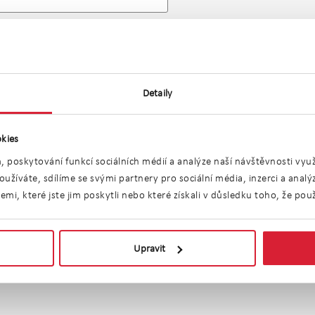
o
Detaily
kies
, poskytování funkcí sociálních médií a analýze naší návštěvnosti vy
užíváte, sdílíme se svými partnery pro sociální média, inzerci a anal
ej bytů 6 pokojů a
i, které jste jim poskytli nebo které získali v důsledku toho, že použí
Upravit
vnější
Nejdražší