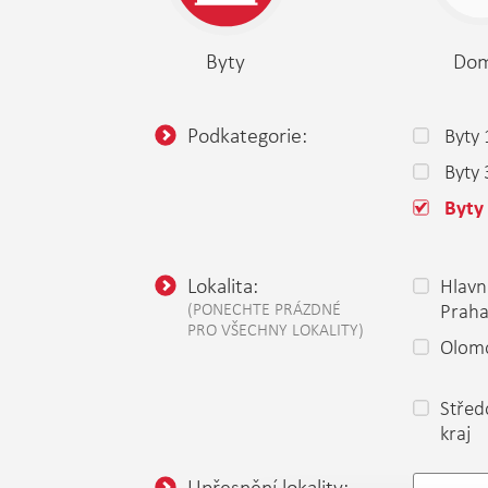
Byty
Do
Podkategorie:
Byty 
Byty
Byty 
Lokalita:
Hlavn
(PONECHTE PRÁZDNÉ
Prah
PRO VŠECHNY LOKALITY)
Olomo
Střed
kraj
Upřesnění lokality: