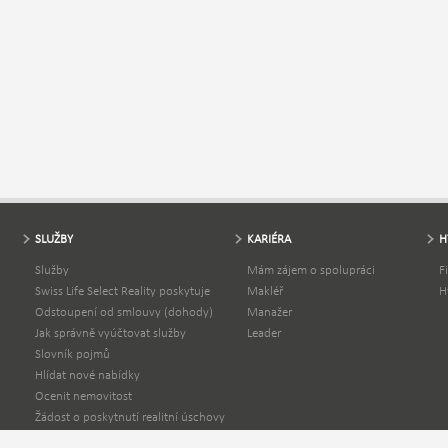
SLUŽBY
KARIÉRA
H
Služby
Mám zájem o spolupráci
F
Swiss Life Select Reality poskytuje
Makléř
H
Odstoupení od smlouvy (dohody)
Manažer
Jak správně vyúčtovat služby
Leader
Slovník pojmů
Hlídat nové nabídky
Ocenit nemovitost
Žádost o poskytnutí realitní úschovy