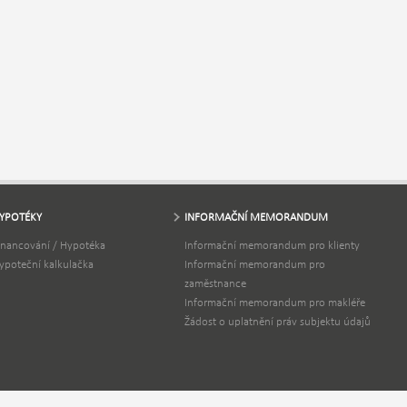
YPOTÉKY
INFORMAČNÍ MEMORANDUM
inancování / Hypotéka
Informační memorandum pro klienty
ypoteční kalkulačka
Informační memorandum pro
zaměstnance
Informační memorandum pro makléře
Žádost o uplatnění práv subjektu údajů