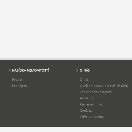
NABÍDKA NEMOVITOSTÍ
O NÁS
Prodej
O nás
Pronájem
Ověřte si správnost našich účtů
Etický kodex skupiny
Aktuality
Reklamační řád
Cookies
Whistleblowing