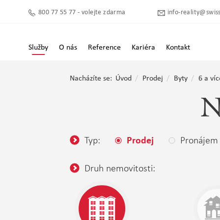
800 77 55 77 - volejte zdarma
info-reality@swiss
Služby
O nás
Reference
Kariéra
Kontakt
Nacházíte se:
Úvod
Prodej
Byty
6 a víc
N
Typ:
Pronájem
Prodej
Druh nemovitosti: