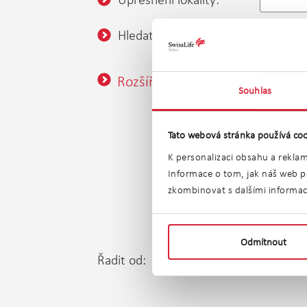
Hledat v okolí:
nezadán
Rozšířené vyhledávání
Souhlas
Tato webová stránka používá coo
K personalizaci obsahu a reklam
Informace o tom, jak náš web po
Prod
zkombinovat s dalšími informacem
Odmítnout
Řadit od:
Nejle
Nejnovější