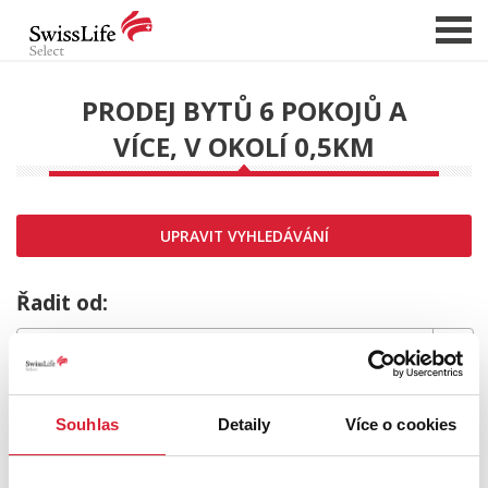
PRODEJ BYTŮ 6 POKOJŮ A
VÍCE, V OKOLÍ 0,5KM
NABÍDKA NEMOVITOSTÍ
CHCI PRODAT / PRONAJMOUT
HLÍDAT NOVÉ NABÍDKY
UPRAVIT VYHLEDÁVÁNÍ
CHCI OCENIT NEMOVITOST
O NÁS
Řadit od:
REFERENCE
SLUŽBY
MRZÍ NÁS TO,
KARIÉRA
Souhlas
Detaily
Více o cookies
FINANCOVÁNÍ / HYPOTÉKA
ale požadovaný typ nemovitosti nebyl nalezen.
KONTAKT