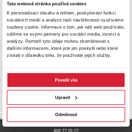
Zkuste upravit filtr
Tato webová stránka používá cookies
nebo přejděte na základní
nabídku nemovitostí.
K personalizaci obsahu a reklam, poskytování funkcí
sociálních médií a analýze naší návštěvnosti využíváme
soubory cookie. Informace o tom, jak náš web používáte,
sdílíme se svými partnery pro sociální média, inzerci a
analýzy. Partneři tyto údaje mohou zkombinovat s
dalšími informacemi, které jste jim poskytli nebo které
získali v důsledku toho, že používáte jejich služby.
Povolit vše
UPRAVIT VYHLEDÁVÁNÍ
Upravit
Odmítnout
800 77 55 77