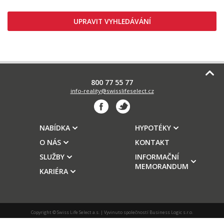
UPRAVIT VYHLEDÁVÁNÍ
800 77 55 77
info-reality@swisslifeselect.cz
NABÍDKA
HYPOTÉKY
O NÁS
KONTAKT
SLUŽBY
INFORMAČNÍ
MEMORANDUM
KARIÉRA
Copyright © Swiss Life Select a.s. | Vyvinuto společností
Business Logic s.r.o.