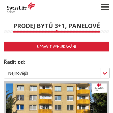
PRODEJ BYTŮ 3+1, PANELOVÉ
NABÍDKA NEMOVITOSTÍ
CHCI PRODAT / PRONAJMOUT
UPRAVIT VYHLEDÁVÁNÍ
HLÍDAT NOVÉ NABÍDKY
CHCI OCENIT NEMOVITOST
Řadit od:
O NÁS
REFERENCE
SLUŽBY
KARIÉRA
FINANCOVÁNÍ / HYPOTÉKA
KONTAKT