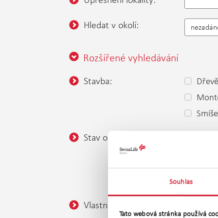
Hledat v okolí:
nezadán
Rozšířené vyhledávání
Stavba:
Dřev
Mont
Smíš
Stav objektu:
Velmi
Ve vý
K dem
Souhlas
Vlastnictví:
Osob
Tato webová stránka používá coo