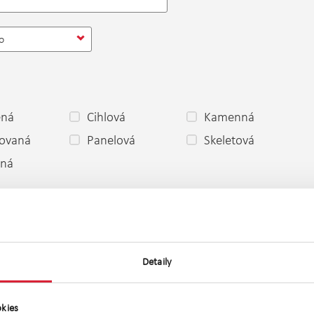
o
ěná
Cihlová
Kamenná
ovaná
Panelová
Skeletová
ená
 dobrý
Dobrý
Špatný
stavbě
Projekt
Novostavba
Před
Po rekonstrukci
olici
rekonstrukcí
Detaily
ní
Družstevní
Jiné
kies