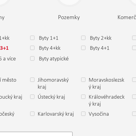
my
Pozemky
Komerč
1+kk
Byty 1+1
Byty 2+kk
Byty 4+kk
Byty 4+1
 3+1
6 a více
Byty atypické
í město
Jihomoravský
Moravskoslezsk
a
kraj
ý kraj
ucký kraj
Ústecký kraj
Královéhradeck
ý kraj
očeský
Karlovarský kraj
Vysočina