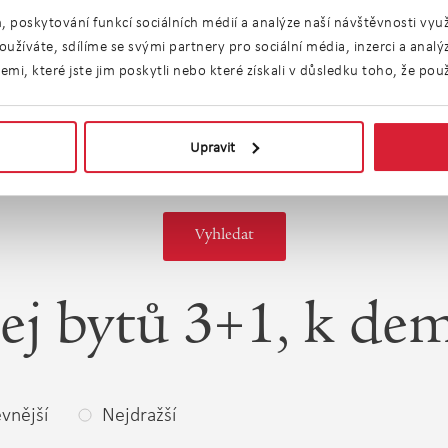
n
Lodžie
Terasa
, poskytování funkcí sociálních médií a analýze naší návštěvnosti vy
užíváte, sdílíme se svými partnery pro sociální média, inzerci a anal
Parkování
Garáž
i, které jste jim poskytli nebo které získali v důsledku toho, že použí
riérový
Výtah
zení
Upravit
ej bytů 3+1, k dem
vnější
Nejdražší