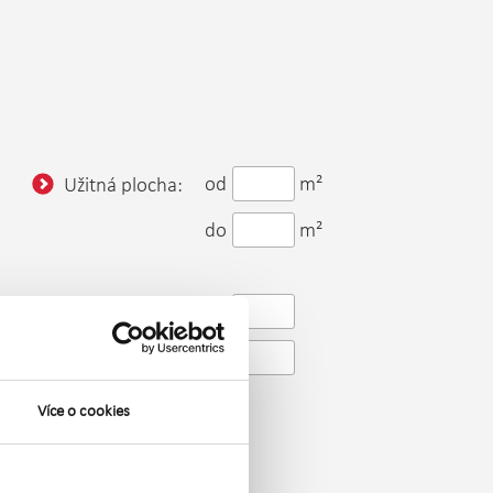
od
m²
Užitná plocha:
do
m²
od
Patro:
do
Více o cookies