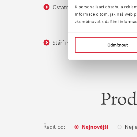
Ostatní:
Balkó
K personalizaci obsahu a reklam
Informace o tom, jak náš web po
Sklep
zkombinovat s dalšími informacem
Bezba
Stáří inzerátu:
bez ome
Odmítnout
Prod
Řadit od:
Nejle
Nejnovější