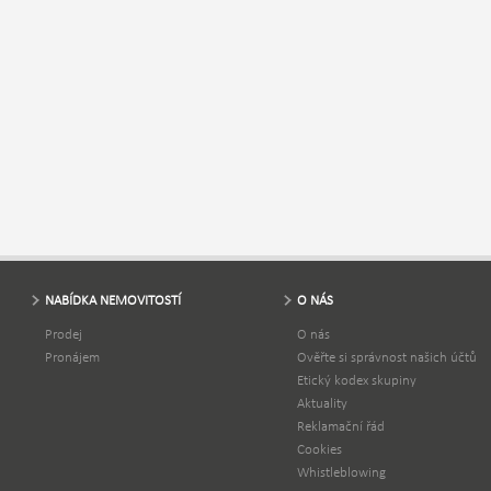
NABÍDKA NEMOVITOSTÍ
O NÁS
Prodej
O nás
Pronájem
Ověřte si správnost našich účtů
Etický kodex skupiny
Aktuality
Reklamační řád
Cookies
Whistleblowing