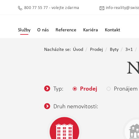
800 77 55 77 - volejte zdarma
info-reality@swiss
Služby
O nás
Reference
Kariéra
Kontakt
Nacházíte se:
Úvod
Prodej
Byty
3+1
N
Typ:
Pronájem
Prodej
Druh nemovitosti: