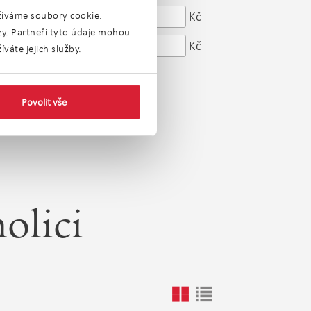
od
Kč
Cena:
užíváme soubory cookie.
ýzy. Partneři tyto údaje mohou
do
Kč
váte jejich služby.
Povolit vše
olici