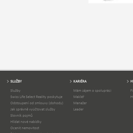
SLUŽBY
KARIÉRA
H
Služby
Mám zájem o spolupráci
F
Swiss Life Select Reality poskytuje
Makléř
H
Odstoupení od smlouvy (dohody)
Manažer
Jak správně vyúčtovat služby
Leader
Slovník pojmů
Hlídat nové nabídky
Ocenit nemovitost