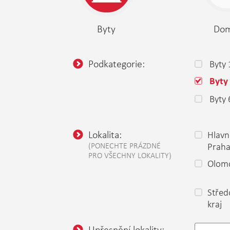
Byty
Do
Podkategorie:
Byty 
Byty
Byty 
Lokalita:
Hlavn
(PONECHTE PRÁZDNÉ
Prah
PRO VŠECHNY LOKALITY)
Olomo
Střed
kraj
Upřesnění lokality: