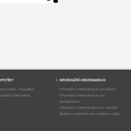
YPOTÉKY
INFORMAČNÍ MEMORANDUM
inancování / Hypotéka
Informační memorandum pro klienty
ypoteční kalkulačka
Informační memorandum pro
zaměstnance
Informační memorandum pro makléře
Žádost o uplatnění práv subjektu údajů