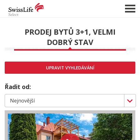
PRODEJ BYTŮ 3+1, VELMI
DOBRÝ STAV
NABÍDKA NEMOVITOSTÍ
CHCI PRODAT / PRONAJMOUT
HLÍDAT NOVÉ NABÍDKY
UPRAVIT VYHLEDÁVÁNÍ
CHCI OCENIT NEMOVITOST
O NÁS
Řadit od:
REFERENCE
SLUŽBY
KARIÉRA
FINANCOVÁNÍ / HYPOTÉKA
KONTAKT