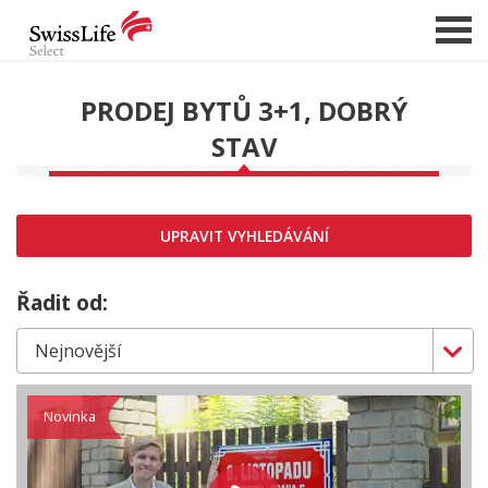
PRODEJ BYTŮ 3+1, DOBRÝ
STAV
NABÍDKA NEMOVITOSTÍ
CHCI PRODAT / PRONAJMOUT
HLÍDAT NOVÉ NABÍDKY
UPRAVIT VYHLEDÁVÁNÍ
CHCI OCENIT NEMOVITOST
O NÁS
Řadit od:
REFERENCE
SLUŽBY
KARIÉRA
Novinka
FINANCOVÁNÍ / HYPOTÉKA
KONTAKT