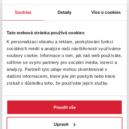
Souhlas
Detaily
Více o cookies
Tato webová stránka používá cookies
K personalizaci obsahu a reklam, poskytování funkcí
sociálních médií a analýze naší návštěvnosti využíváme
soubory cookie. Informace o tom, jak náš web používáte,
sdílíme se svými partnery pro sociální média, inzerci a
Prodej bytu 3+1 63 m2 Valentova, Praha
analýzy. Partneři tyto údaje mohou zkombinovat s
dalšími informacemi, které jste jim poskytli nebo které
získali v důsledku toho, že používáte jejich služby.
9 290 000 Kč
Sleva
Povolit vše
Upravit