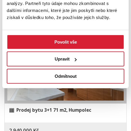
analýzy. Partneři tyto údaje mohou zkombinovat s
Prodej bytu 3+1 74 m2 B. Smetany, Třešť
dalšími informacemi, které jste jim poskytli nebo které
získali v důsledku toho, že používáte jejich služby.
4 590 000 Kč
Povolit vše
Upravit
Odmítnout
Prodej bytu 3+1 71 m2, Humpolec
2 940 000 Kč