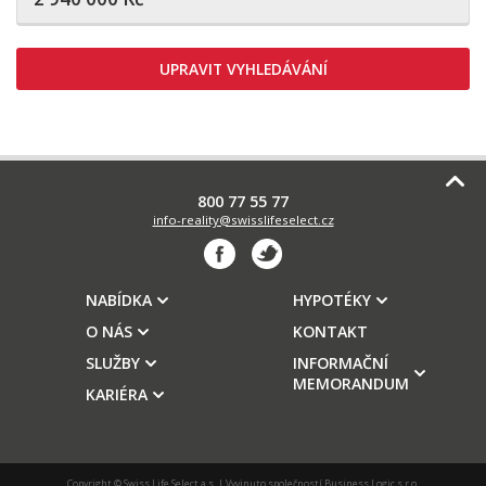
UPRAVIT VYHLEDÁVÁNÍ
800 77 55 77
info-reality@swisslifeselect.cz
NABÍDKA
HYPOTÉKY
O NÁS
KONTAKT
SLUŽBY
INFORMAČNÍ
MEMORANDUM
KARIÉRA
Copyright © Swiss Life Select a.s. | Vyvinuto společností
Business Logic s.r.o.