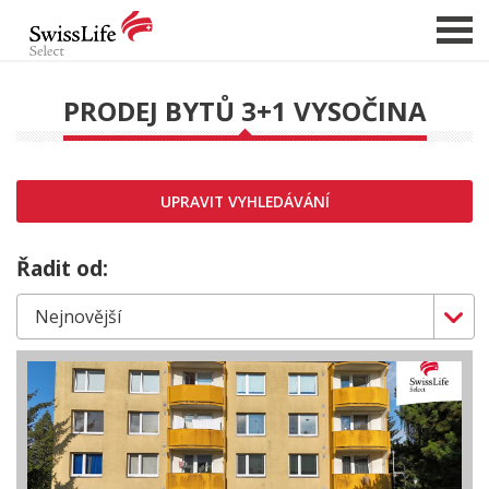
PRODEJ BYTŮ 3+1 VYSOČINA
NABÍDKA NEMOVITOSTÍ
CHCI PRODAT / PRONAJMOUT
UPRAVIT VYHLEDÁVÁNÍ
HLÍDAT NOVÉ NABÍDKY
CHCI OCENIT NEMOVITOST
Řadit od:
O NÁS
REFERENCE
SLUŽBY
KARIÉRA
FINANCOVÁNÍ / HYPOTÉKA
KONTAKT