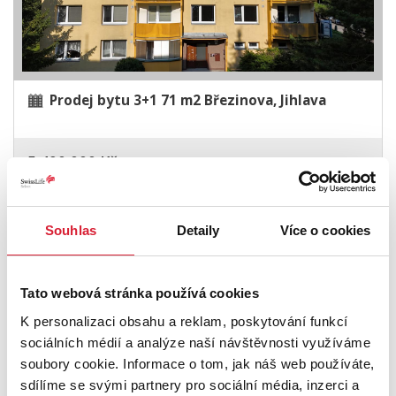
Prodej bytu 3+1 71 m2 Březinova, Jihlava
5 490 000 Kč
Rezervace
Souhlas
Detaily
Více o cookies
Tato webová stránka používá cookies
K personalizaci obsahu a reklam, poskytování funkcí
sociálních médií a analýze naší návštěvnosti využíváme
soubory cookie. Informace o tom, jak náš web používáte,
sdílíme se svými partnery pro sociální média, inzerci a