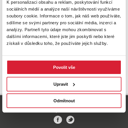
K personalizaci obsahu a reklam, poskytování funkcí
sociálních médií a analýze naší návštěvnosti využíváme
soubory cookie. Informace o tom, jak náš web používáte,
sdílíme se svými partnery pro sociální média, inzerci a
analýzy. Partneři tyto údaje mohou zkombinovat s
Prodej vinného sklepa 210 m2, Jaroslavice
dalšími informacemi, které jste jim poskytli nebo které
získali v důsledku toho, že používáte jejich služby.
2 400 000 Kč
Povolit vše
UPRAVIT VYHLEDÁVÁNÍ
Upravit
Odmítnout
800 77 55 77
info-reality@swisslifeselect.cz