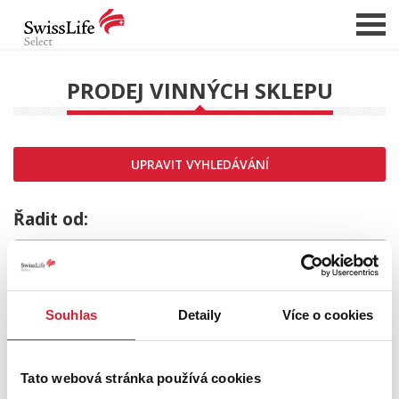
PRODEJ VINNÝCH SKLEPU
NABÍDKA NEMOVITOSTÍ
CHCI PRODAT / PRONAJMOUT
UPRAVIT VYHLEDÁVÁNÍ
HLÍDAT NOVÉ NABÍDKY
CHCI OCENIT NEMOVITOST
Řadit od:
O NÁS
REFERENCE
SLUŽBY
Souhlas
Detaily
Více o cookies
KARIÉRA
FINANCOVÁNÍ / HYPOTÉKA
Tato webová stránka používá cookies
KONTAKT