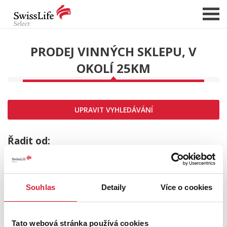
PRODEJ VINNÝCH SKLEPU, V
OKOLÍ 25KM
NABÍDKA NEMOVITOSTÍ
CHCI PRODAT / PRONAJMOUT
HLÍDAT NOVÉ NABÍDKY
UPRAVIT VYHLEDÁVÁNÍ
CHCI OCENIT NEMOVITOST
O NÁS
Řadit od:
REFERENCE
SLUŽBY
Souhlas
Detaily
Více o cookies
KARIÉRA
FINANCOVÁNÍ / HYPOTÉKA
Tato webová stránka používá cookies
KONTAKT