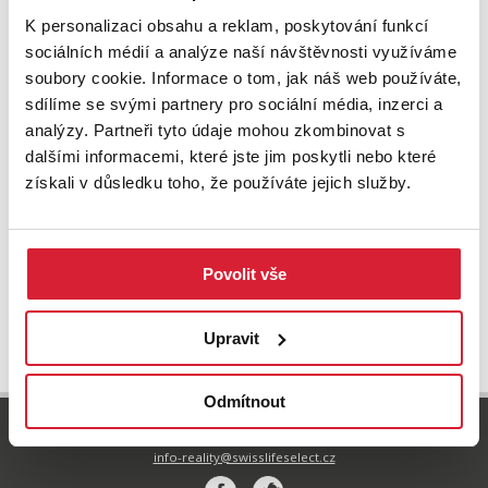
K personalizaci obsahu a reklam, poskytování funkcí
sociálních médií a analýze naší návštěvnosti využíváme
soubory cookie. Informace o tom, jak náš web používáte,
sdílíme se svými partnery pro sociální média, inzerci a
analýzy. Partneři tyto údaje mohou zkombinovat s
dalšími informacemi, které jste jim poskytli nebo které
Prodej vinného sklepa 210 m2, Jaroslavice
získali v důsledku toho, že používáte jejich služby.
2 400 000 Kč
Povolit vše
UPRAVIT VYHLEDÁVÁNÍ
Upravit
Odmítnout
800 77 55 77
info-reality@swisslifeselect.cz