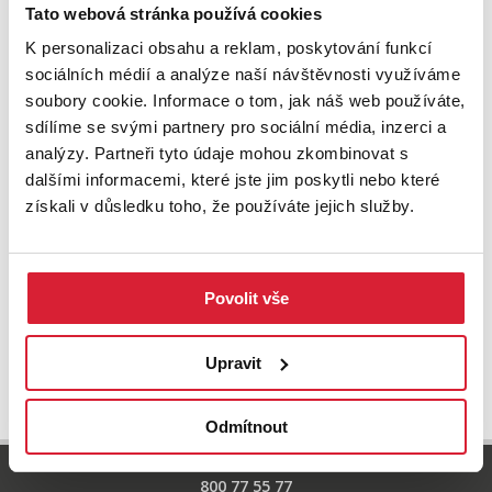
Zkuste upravit filtr
Tato webová stránka používá cookies
nebo přejděte na základní
nabídku nemovitostí.
K personalizaci obsahu a reklam, poskytování funkcí
sociálních médií a analýze naší návštěvnosti využíváme
soubory cookie. Informace o tom, jak náš web používáte,
sdílíme se svými partnery pro sociální média, inzerci a
analýzy. Partneři tyto údaje mohou zkombinovat s
dalšími informacemi, které jste jim poskytli nebo které
získali v důsledku toho, že používáte jejich služby.
Povolit vše
UPRAVIT VYHLEDÁVÁNÍ
Upravit
Odmítnout
800 77 55 77