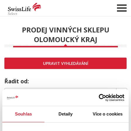
PRODEJ VINNÝCH SKLEPU
OLOMOUCKÝ KRAJ
NABÍDKA NEMOVITOSTÍ
CHCI PRODAT / PRONAJMOUT
HLÍDAT NOVÉ NABÍDKY
UPRAVIT VYHLEDÁVÁNÍ
CHCI OCENIT NEMOVITOST
O NÁS
Řadit od:
REFERENCE
SLUŽBY
MRZÍ NÁS TO,
KARIÉRA
Souhlas
Detaily
Více o cookies
FINANCOVÁNÍ / HYPOTÉKA
ale požadovaný typ nemovitosti nebyl nalezen.
KONTAKT