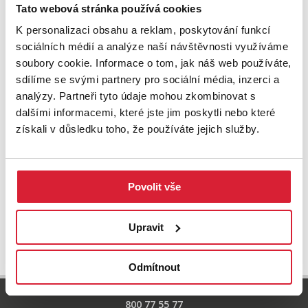
Zkuste upravit filtr
Tato webová stránka používá cookies
nebo přejděte na základní
nabídku nemovitostí.
K personalizaci obsahu a reklam, poskytování funkcí
sociálních médií a analýze naší návštěvnosti využíváme
soubory cookie. Informace o tom, jak náš web používáte,
sdílíme se svými partnery pro sociální média, inzerci a
analýzy. Partneři tyto údaje mohou zkombinovat s
dalšími informacemi, které jste jim poskytli nebo které
získali v důsledku toho, že používáte jejich služby.
Povolit vše
UPRAVIT VYHLEDÁVÁNÍ
Upravit
Odmítnout
800 77 55 77