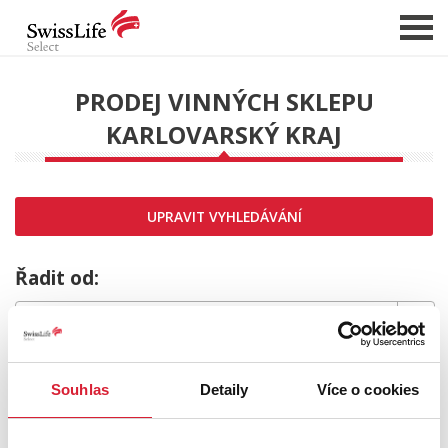
PRODEJ VINNÝCH SKLEPU
KARLOVARSKÝ KRAJ
NABÍDKA NEMOVITOSTÍ
CHCI PRODAT / PRONAJMOUT
HLÍDAT NOVÉ NABÍDKY
UPRAVIT VYHLEDÁVÁNÍ
CHCI OCENIT NEMOVITOST
O NÁS
Řadit od:
REFERENCE
SLUŽBY
MRZÍ NÁS TO,
KARIÉRA
Souhlas
Detaily
Více o cookies
FINANCOVÁNÍ / HYPOTÉKA
ale požadovaný typ nemovitosti nebyl nalezen.
KONTAKT