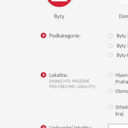
Byty
Do
Podkategorie:
Byty 
Byty
Byty 
Lokalita:
Hlavn
(PONECHTE PRÁZDNÉ
Prah
PRO VŠECHNY LOKALITY)
Olomo
Střed
kraj
Upřesnění lokality: