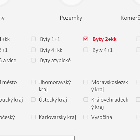
my
Pozemky
Komerč
1+kk
Byty 1+1
Byty 2+kk
 3+1
Byty 4+kk
Byty 4+1
6 a více
Byty atypické
í město
Jihomoravský
Moravskoslezsk
a
kraj
ý kraj
ucký kraj
Ústecký kraj
Královéhradeck
ý kraj
očeský
Karlovarský kraj
Vysočina