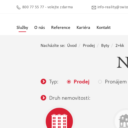
800 77 55 77 - volejte zdarma
info-reality@swiss
Služby
O nás
Reference
Kariéra
Kontakt
Nacházíte se:
Úvod
Prodej
Byty
2+kk
N
Typ:
Pronájem
Prodej
Druh nemovitosti: