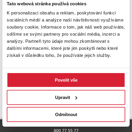
Zkuste upravit filtr
Tato webová stránka používá cookies
nebo přejděte na základní
nabídku nemovitostí.
K personalizaci obsahu a reklam, poskytování funkcí
sociálních médií a analýze naší návštěvnosti využíváme
soubory cookie. Informace o tom, jak náš web používáte,
sdílíme se svými partnery pro sociální média, inzerci a
analýzy. Partneři tyto údaje mohou zkombinovat s
dalšími informacemi, které jste jim poskytli nebo které
získali v důsledku toho, že používáte jejich služby.
Povolit vše
UPRAVIT VYHLEDÁVÁNÍ
Upravit
Odmítnout
800 77 55 77