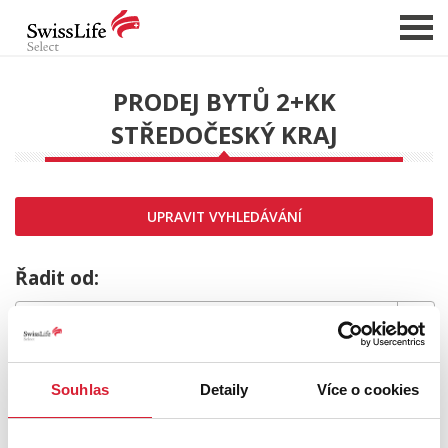
PRODEJ BYTŮ 2+KK
STŘEDOČESKÝ KRAJ
NABÍDKA NEMOVITOSTÍ
CHCI PRODAT / PRONAJMOUT
HLÍDAT NOVÉ NABÍDKY
UPRAVIT VYHLEDÁVÁNÍ
CHCI OCENIT NEMOVITOST
O NÁS
Řadit od:
REFERENCE
SLUŽBY
MRZÍ NÁS TO,
KARIÉRA
Souhlas
Detaily
Více o cookies
FINANCOVÁNÍ / HYPOTÉKA
ale požadovaný typ nemovitosti nebyl nalezen.
KONTAKT