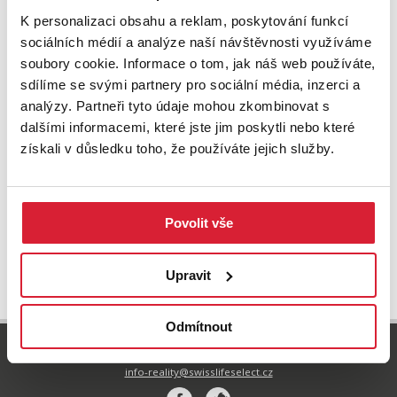
K personalizaci obsahu a reklam, poskytování funkcí
sociálních médií a analýze naší návštěvnosti využíváme
soubory cookie. Informace o tom, jak náš web používáte,
sdílíme se svými partnery pro sociální média, inzerci a
analýzy. Partneři tyto údaje mohou zkombinovat s
dalšími informacemi, které jste jim poskytli nebo které
Prodej bytu 2+kk 52 m2, Harrachov
získali v důsledku toho, že používáte jejich služby.
7 290 000 Kč
Povolit vše
UPRAVIT VYHLEDÁVÁNÍ
Upravit
Odmítnout
800 77 55 77
info-reality@swisslifeselect.cz