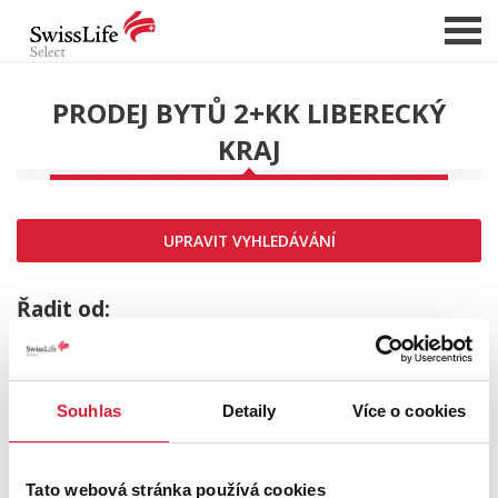
PRODEJ BYTŮ 2+KK LIBERECKÝ
KRAJ
NABÍDKA NEMOVITOSTÍ
CHCI PRODAT / PRONAJMOUT
HLÍDAT NOVÉ NABÍDKY
UPRAVIT VYHLEDÁVÁNÍ
CHCI OCENIT NEMOVITOST
O NÁS
Řadit od:
REFERENCE
SLUŽBY
Souhlas
Detaily
Více o cookies
KARIÉRA
FINANCOVÁNÍ / HYPOTÉKA
Tato webová stránka používá cookies
KONTAKT