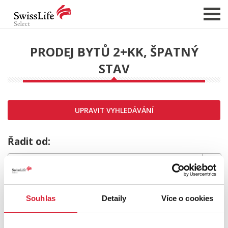
PRODEJ BYTŮ 2+KK, ŠPATNÝ
STAV
NABÍDKA NEMOVITOSTÍ
CHCI PRODAT / PRONAJMOUT
HLÍDAT NOVÉ NABÍDKY
UPRAVIT VYHLEDÁVÁNÍ
CHCI OCENIT NEMOVITOST
O NÁS
Řadit od:
REFERENCE
SLUŽBY
MRZÍ NÁS TO,
KARIÉRA
Souhlas
Detaily
Více o cookies
FINANCOVÁNÍ / HYPOTÉKA
ale požadovaný typ nemovitosti nebyl nalezen.
KONTAKT