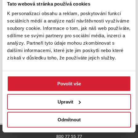
Zkuste upravit filtr
Tato webová stránka používá cookies
nebo přejděte na základní
nabídku nemovitostí.
K personalizaci obsahu a reklam, poskytování funkcí
sociálních médií a analýze naší návštěvnosti využíváme
soubory cookie. Informace o tom, jak náš web používáte,
sdílíme se svými partnery pro sociální média, inzerci a
analýzy. Partneři tyto údaje mohou zkombinovat s
dalšími informacemi, které jste jim poskytli nebo které
získali v důsledku toho, že používáte jejich služby.
Povolit vše
UPRAVIT VYHLEDÁVÁNÍ
Upravit
Odmítnout
800 77 55 77