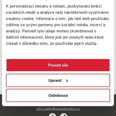
K personalizaci obsahu a reklam, poskytování funkcí
sociálních médií a analýze naší návštěvnosti využíváme
soubory cookie. Informace o tom, jak náš web používáte,
sdílíme se svými partnery pro sociální média, inzerci a
analýzy. Partneři tyto údaje mohou zkombinovat s
dalšími informacemi, které jste jim poskytli nebo které
Prodej bytu 2+kk 73 m2 K Polabinám,
Pardubice
získali v důsledku toho, že používáte jejich služby.
5 099 000 Kč
Povolit vše
UPRAVIT VYHLEDÁVÁNÍ
Upravit
Odmítnout
800 77 55 77
info-reality@swisslifeselect.cz