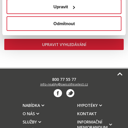
Prodej bytu 1+kk 30 m2 Okružní, Jihlava
Upravit
Odmítnout
2 990 000 Kč
UPRAVIT VYHLEDÁVÁNÍ
800 77 55 77
info-reality@swisslifeselect.cz
NABÍDKA
HYPOTÉKY
O NÁS
KONTAKT
SLUŽBY
INFORMAČNÍ
MEMORANDUM