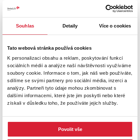
Souhlas
Detaily
Více o cookies
Prodej bytu 1+kk 22 m2 Malátova, Ústí nad
Labem
Tato webová stránka používá cookies
2 100 000 Kč
K personalizaci obsahu a reklam, poskytování funkcí
sociálních médií a analýze naší návštěvnosti využíváme
soubory cookie. Informace o tom, jak náš web používáte,
sdílíme se svými partnery pro sociální média, inzerci a
Rezervace
analýzy. Partneři tyto údaje mohou zkombinovat s
dalšími informacemi, které jste jim poskytli nebo které
získali v důsledku toho, že používáte jejich služby.
Povolit vše