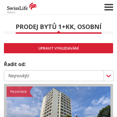
PRODEJ BYTŮ 1+KK, OSOBNÍ
NABÍDKA NEMOVITOSTÍ
CHCI PRODAT / PRONAJMOUT
UPRAVIT VYHLEDÁVÁNÍ
HLÍDAT NOVÉ NABÍDKY
CHCI OCENIT NEMOVITOST
Řadit od:
O NÁS
REFERENCE
SLUŽBY
Rezervace
KARIÉRA
FINANCOVÁNÍ / HYPOTÉKA
KONTAKT