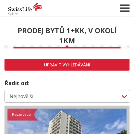
PRODEJ BYTŮ 1+KK, V OKOLÍ
1KM
NABÍDKA NEMOVITOSTÍ
CHCI PRODAT / PRONAJMOUT
HLÍDAT NOVÉ NABÍDKY
UPRAVIT VYHLEDÁVÁNÍ
CHCI OCENIT NEMOVITOST
O NÁS
Řadit od:
REFERENCE
SLUŽBY
KARIÉRA
Rezervace
FINANCOVÁNÍ / HYPOTÉKA
KONTAKT