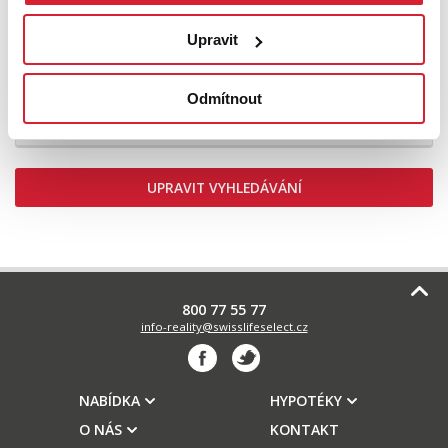
Upravit
Prodej bytu 1+kk 30 m2 Okružní, Jihlava
Odmítnout
2 990 000 Kč
UPRAVIT VYHLEDÁVÁNÍ
800 77 55 77
info-reality@swisslifeselect.cz
NABÍDKA
HYPOTÉKY
O NÁS
KONTAKT