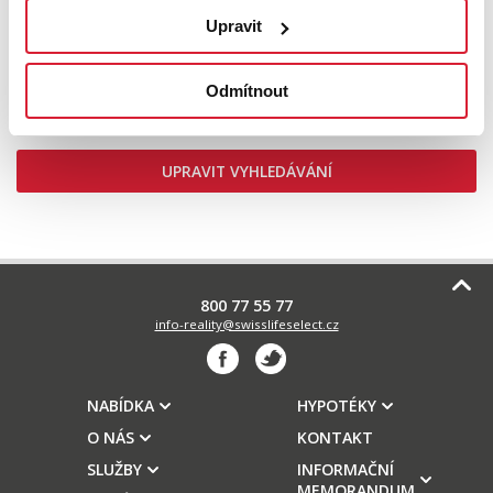
Prodej bytu 1+kk 30 m2 Okružní, Jihlava
Upravit
Odmítnout
2 990 000 Kč
UPRAVIT VYHLEDÁVÁNÍ
800 77 55 77
info-reality@swisslifeselect.cz
NABÍDKA
HYPOTÉKY
O NÁS
KONTAKT
SLUŽBY
INFORMAČNÍ
MEMORANDUM