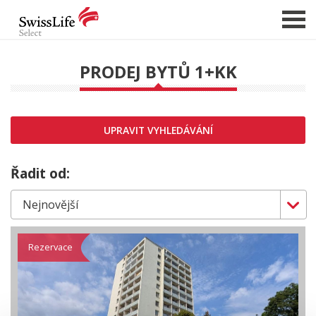
PRODEJ BYTŮ 1+KK
NABÍDKA NEMOVITOSTÍ
CHCI PRODAT / PRONAJMOUT
UPRAVIT VYHLEDÁVÁNÍ
HLÍDAT NOVÉ NABÍDKY
CHCI OCENIT NEMOVITOST
Řadit od:
O NÁS
REFERENCE
SLUŽBY
Rezervace
KARIÉRA
FINANCOVÁNÍ / HYPOTÉKA
KONTAKT