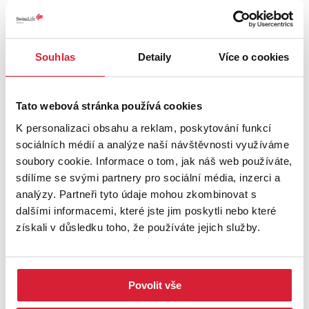
Souhlas
Detaily
Více o cookies
Prodej bytu 1+kk 22 m2 Malátova, Ústí nad
Labem
Tato webová stránka používá cookies
2 100 000 Kč
K personalizaci obsahu a reklam, poskytování funkcí
sociálních médií a analýze naší návštěvnosti využíváme
soubory cookie. Informace o tom, jak náš web používáte,
sdílíme se svými partnery pro sociální média, inzerci a
Rezervace
analýzy. Partneři tyto údaje mohou zkombinovat s
dalšími informacemi, které jste jim poskytli nebo které
získali v důsledku toho, že používáte jejich služby.
Povolit vše