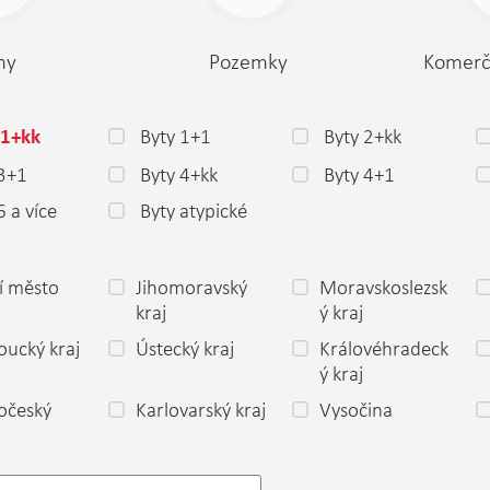
my
Pozemky
Komerč
Byty 1+1
Byty 2+kk
 1+kk
 3+1
Byty 4+kk
Byty 4+1
6 a více
Byty atypické
í město
Jihomoravský
Moravskoslezsk
a
kraj
ý kraj
ucký kraj
Ústecký kraj
Královéhradeck
ý kraj
očeský
Karlovarský kraj
Vysočina