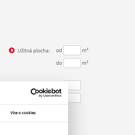
od
m²
Užitná plocha:
do
m²
od
Patro:
do
Více o cookies