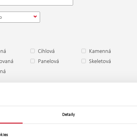
o
ěná
Cihlová
Kamenná
ovaná
Panelová
Skeletová
ená
 dobrý
Dobrý
Špatný
Projekt
Novostavba
stavbě
olici
Před
Po rekonstrukci
rekonstrukcí
Detaily
ní
Družstevní
Jiné
kies