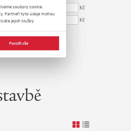
od
Kč
užíváme soubory cookie.
Cena:
ýzy. Partneři tyto údaje mohou
do
Kč
váte jejich služby.
Povolit vše
stavbě