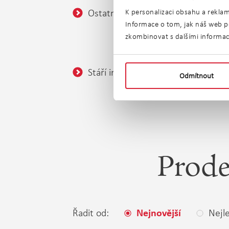
Ostatní:
Balkó
K personalizaci obsahu a reklam
Informace o tom, jak náš web po
Sklep
zkombinovat s dalšími informacem
Bezba
Stáří inzerátu:
bez ome
Odmítnout
Prode
Řadit od:
Nejle
Nejnovější