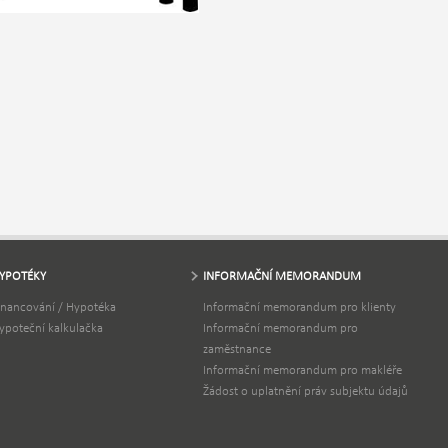
YPOTÉKY
INFORMAČNÍ MEMORANDUM
inancování / Hypotéka
Informační memorandum pro klienty
ypoteční kalkulačka
Informační memorandum pro
zaměstnance
Informační memorandum pro makléře
Žádost o uplatnění práv subjektu údajů