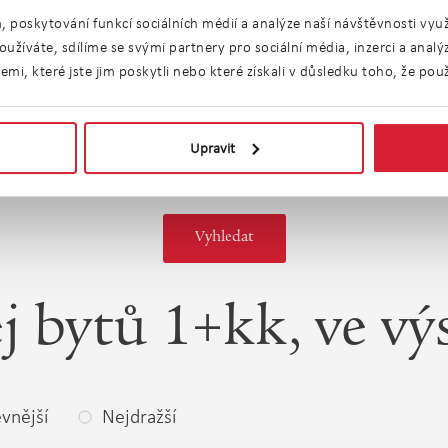
n
Lodžie
Terasa
, poskytování funkcí sociálních médií a analýze naší návštěvnosti vy
užíváte, sdílíme se svými partnery pro sociální média, inzerci a anal
Parkování
Garáž
i, které jste jim poskytli nebo které získali v důsledku toho, že použí
riérový
Výtah
zení
Upravit
j bytů 1+kk, ve vý
vnější
Nejdražší