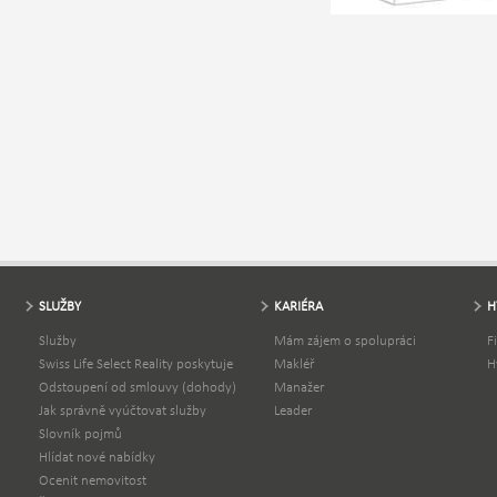
SLUŽBY
KARIÉRA
H
Služby
Mám zájem o spolupráci
F
Swiss Life Select Reality poskytuje
Makléř
H
Odstoupení od smlouvy (dohody)
Manažer
Jak správně vyúčtovat služby
Leader
Slovník pojmů
Hlídat nové nabídky
Ocenit nemovitost