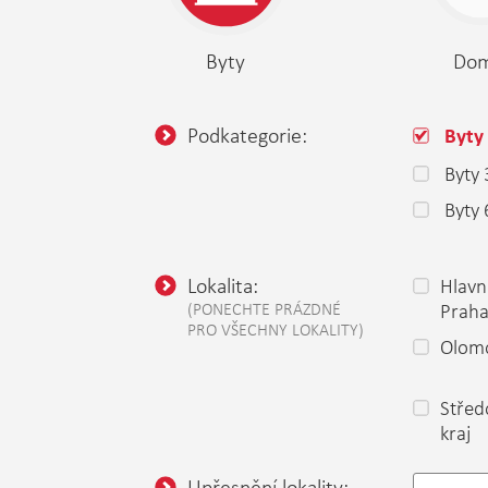
Byty
Do
Podkategorie:
Byty
Byty
Byty 
Lokalita:
Hlavn
(PONECHTE PRÁZDNÉ
Prah
PRO VŠECHNY LOKALITY)
Olomo
Střed
kraj
Upřesnění lokality: