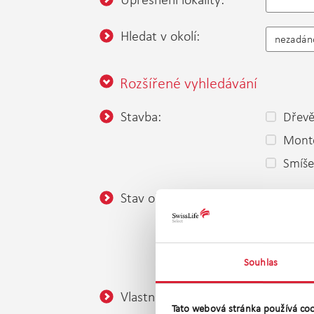
Hledat v okolí:
nezadán
Rozšířené vyhledávání
Stavba:
Dřev
Mont
Smíš
Stav objektu:
Velmi
Ve vý
K dem
Souhlas
Vlastnictví:
Osob
Tato webová stránka používá coo