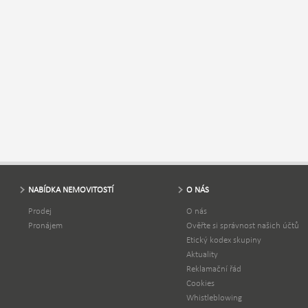
NABÍDKA NEMOVITOSTÍ
O NÁS
Prodej
O nás
Pronájem
Ověřte si správnost našich účtů
Etický kodex skupiny
Aktuality
Reklamační řád
Cookies
Whistleblowing