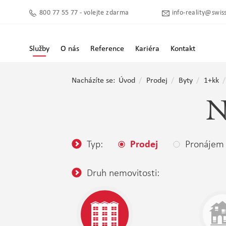
800 77 55 77 - volejte zdarma
info-reality@swiss
Služby
O nás
Reference
Kariéra
Kontakt
Nacházíte se:
Úvod
Prodej
Byty
1+kk
N
Typ:
Pronájem
Prodej
Druh nemovitosti: