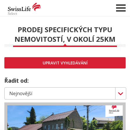
PRODEJ SPECIFICKÝCH TYPU
NEMOVITOSTÍ, V OKOLÍ 25KM
NABÍDKA NEMOVITOSTÍ
CHCI PRODAT / PRONAJMOUT
HLÍDAT NOVÉ NABÍDKY
UPRAVIT VYHLEDÁVÁNÍ
CHCI OCENIT NEMOVITOST
O NÁS
Řadit od:
REFERENCE
SLUŽBY
KARIÉRA
FINANCOVÁNÍ / HYPOTÉKA
KONTAKT