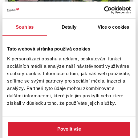
Souhlas
Detaily
Více o cookies
Prodej specifického typu nemovitosti 189 m2,
Tato webová stránka používá cookies
Nemile
K personalizaci obsahu a reklam, poskytování funkcí
Info o ceně u RK
sociálních médií a analýze naší návštěvnosti využíváme
soubory cookie. Informace o tom, jak náš web používáte,
sdílíme se svými partnery pro sociální média, inzerci a
analýzy. Partneři tyto údaje mohou zkombinovat s
dalšími informacemi, které jste jim poskytli nebo které
získali v důsledku toho, že používáte jejich služby.
Povolit vše