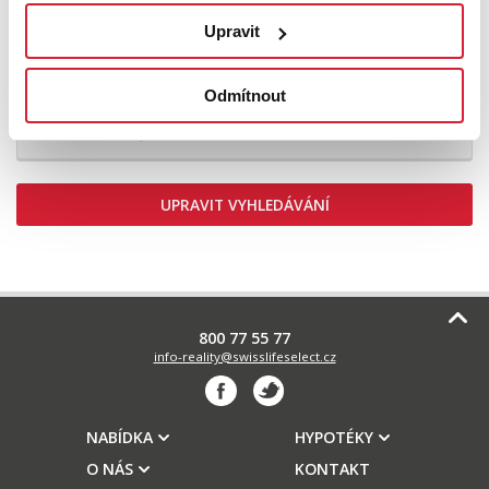
Upravit
Prodej specifického typu nemovitosti 54 m2
Strakonická, Praha
Odmítnout
3 990 000 Kč
UPRAVIT VYHLEDÁVÁNÍ
800 77 55 77
info-reality@swisslifeselect.cz
NABÍDKA
HYPOTÉKY
O NÁS
KONTAKT