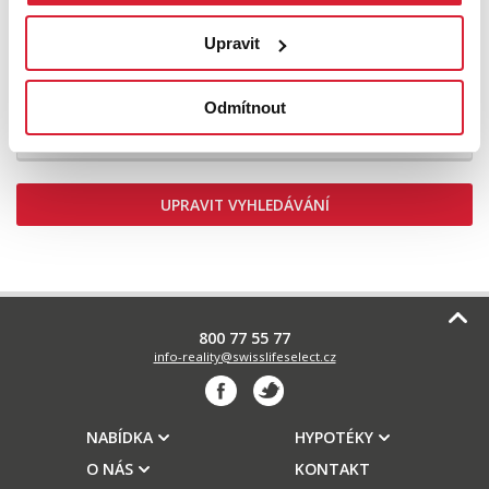
Upravit
Prodej specifického typu nemovitosti 54 m2
Strakonická, Praha
Odmítnout
3 990 000 Kč
UPRAVIT VYHLEDÁVÁNÍ
800 77 55 77
info-reality@swisslifeselect.cz
NABÍDKA
HYPOTÉKY
O NÁS
KONTAKT