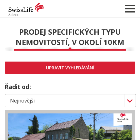
PRODEJ SPECIFICKÝCH TYPU
NEMOVITOSTÍ, V OKOLÍ 10KM
NABÍDKA NEMOVITOSTÍ
CHCI PRODAT / PRONAJMOUT
HLÍDAT NOVÉ NABÍDKY
UPRAVIT VYHLEDÁVÁNÍ
CHCI OCENIT NEMOVITOST
O NÁS
Řadit od:
REFERENCE
SLUŽBY
KARIÉRA
FINANCOVÁNÍ / HYPOTÉKA
KONTAKT