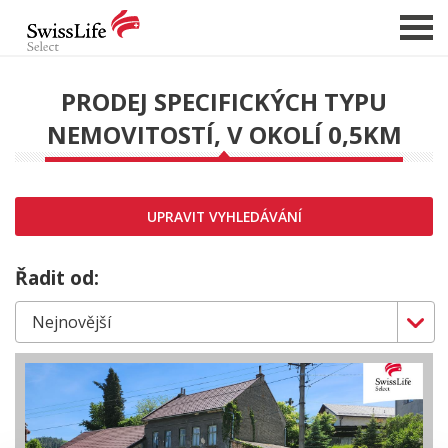
PRODEJ SPECIFICKÝCH TYPU
NEMOVITOSTÍ, V OKOLÍ 0,5KM
NABÍDKA NEMOVITOSTÍ
CHCI PRODAT / PRONAJMOUT
HLÍDAT NOVÉ NABÍDKY
UPRAVIT VYHLEDÁVÁNÍ
CHCI OCENIT NEMOVITOST
O NÁS
Řadit od:
REFERENCE
SLUŽBY
KARIÉRA
FINANCOVÁNÍ / HYPOTÉKA
KONTAKT