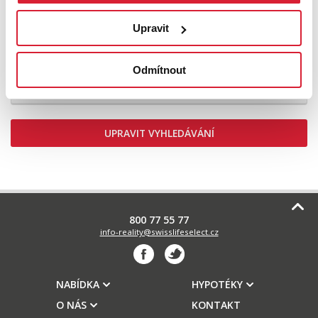
Upravit
Prodej specifického typu nemovitosti 54 m2
Strakonická, Praha
Odmítnout
3 990 000 Kč
UPRAVIT VYHLEDÁVÁNÍ
800 77 55 77
info-reality@swisslifeselect.cz
NABÍDKA
HYPOTÉKY
O NÁS
KONTAKT