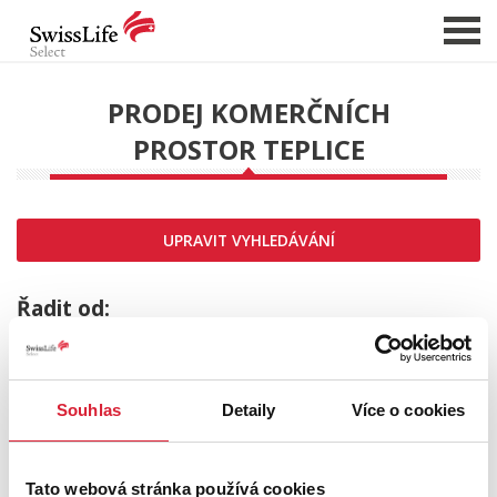
PRODEJ KOMERČNÍCH
PROSTOR TEPLICE
NABÍDKA NEMOVITOSTÍ
CHCI PRODAT / PRONAJMOUT
HLÍDAT NOVÉ NABÍDKY
UPRAVIT VYHLEDÁVÁNÍ
CHCI OCENIT NEMOVITOST
O NÁS
Řadit od:
REFERENCE
SLUŽBY
Souhlas
Detaily
Více o cookies
KARIÉRA
Sleva
FINANCOVÁNÍ / HYPOTÉKA
Tato webová stránka používá cookies
KONTAKT