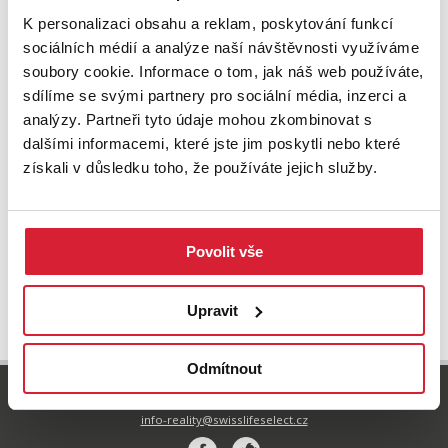
K personalizaci obsahu a reklam, poskytování funkcí
sociálních médií a analýze naší návštěvnosti využíváme
soubory cookie. Informace o tom, jak náš web používáte,
sdílíme se svými partnery pro sociální média, inzerci a
analýzy. Partneři tyto údaje mohou zkombinovat s
dalšími informacemi, které jste jim poskytli nebo které
Prodej restaurace 1000 m2, Jeníkov
získali v důsledku toho, že používáte jejich služby.
5 499 000 Kč
Povolit vše
UPRAVIT VYHLEDÁVÁNÍ
Upravit
Odmítnout
800 77 55 77
info-reality@swisslifeselect.cz