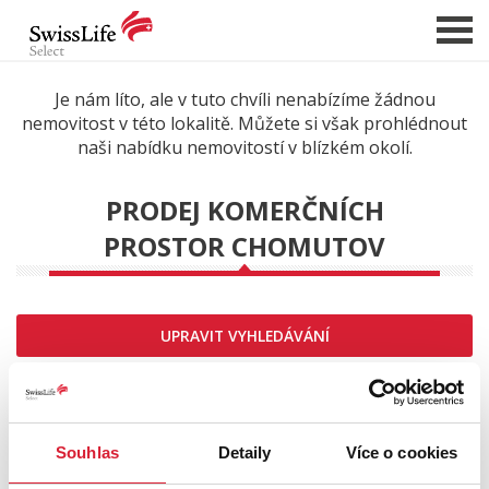
Je nám líto, ale v tuto chvíli nenabízíme žádnou
nemovitost v této lokalitě. Můžete si však prohlédnout
NABÍDKA NEMOVITOSTÍ
naši nabídku nemovitostí v blízkém okolí.
CHCI PRODAT / PRONAJMOUT
PRODEJ KOMERČNÍCH
HLÍDAT NOVÉ NABÍDKY
PROSTOR CHOMUTOV
CHCI OCENIT NEMOVITOST
O NÁS
REFERENCE
UPRAVIT VYHLEDÁVÁNÍ
SLUŽBY
Řadit od:
KARIÉRA
FINANCOVÁNÍ / HYPOTÉKA
Souhlas
Detaily
Více o cookies
KONTAKT