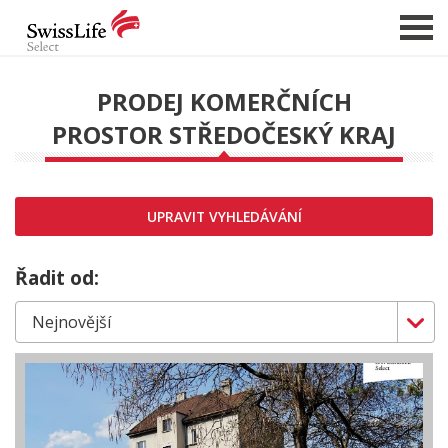
PRODEJ KOMERČNÍCH
PROSTOR STŘEDOČESKÝ KRAJ
NABÍDKA NEMOVITOSTÍ
CHCI PRODAT / PRONAJMOUT
HLÍDAT NOVÉ NABÍDKY
UPRAVIT VYHLEDÁVÁNÍ
CHCI OCENIT NEMOVITOST
O NÁS
Řadit od:
REFERENCE
SLUŽBY
KARIÉRA
FINANCOVÁNÍ / HYPOTÉKA
KONTAKT