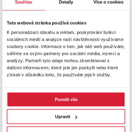
Souhlas
Detaily
Více o cookies
Prodej kanceláře 1029 m2 Tovární, Králův Dvůr
Tato webová stránka používá cookies
K personalizaci obsahu a reklam, poskytování funkcí
28 900 000 Kč
sociálních médií a analýze naší návštěvnosti využíváme
soubory cookie. Informace o tom, jak náš web používáte,
sdílíme se svými partnery pro sociální média, inzerci a
analýzy. Partneři tyto údaje mohou zkombinovat s
dalšími informacemi, které jste jim poskytli nebo které
získali v důsledku toho, že používáte jejich služby.
Povolit vše
Upravit
Prodej činžovního domu 804 m2, Břežany II