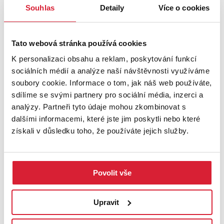
Souhlas
Detaily
Více o cookies
Tato webová stránka používá cookies
K personalizaci obsahu a reklam, poskytování funkcí
sociálních médií a analýze naší návštěvnosti využíváme
soubory cookie. Informace o tom, jak náš web používáte,
sdílíme se svými partnery pro sociální média, inzerci a
Prodej bytu 2+1 52 m2 Smetanova, Chotěboř
analýzy. Partneři tyto údaje mohou zkombinovat s
dalšími informacemi, které jste jim poskytli nebo které
3 290 000 Kč
získali v důsledku toho, že používáte jejich služby.
Povolit vše
Upravit