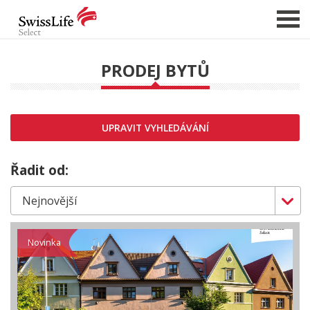
PRODEJ BYTŮ
NABÍDKA NEMOVITOSTÍ
CHCI PRODAT / PRONAJMOUT
UPRAVIT VYHLEDÁVÁNÍ
HLÍDAT NOVÉ NABÍDKY
CHCI OCENIT NEMOVITOST
Řadit od:
O NÁS
REFERENCE
SLUŽBY
Novinka
KARIÉRA
FINANCOVÁNÍ / HYPOTÉKA
KONTAKT