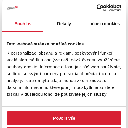
Souhlas
Detaily
Více o cookies
Prodej bytu 3+1 98 m2, Jablonec nad Jizerou
Tato webová stránka používá cookies
5 490 000 Kč
K personalizaci obsahu a reklam, poskytování funkcí
sociálních médií a analýze naší návštěvnosti využíváme
soubory cookie. Informace o tom, jak náš web používáte,
sdílíme se svými partnery pro sociální média, inzerci a
analýzy. Partneři tyto údaje mohou zkombinovat s
dalšími informacemi, které jste jim poskytli nebo které
získali v důsledku toho, že používáte jejich služby.
Povolit vše