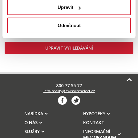
Prodej bytu 2+kk 52 m2, Harrachov
Upravit
Odmítnout
7 290 000 Kč
UPRAVIT VYHLEDÁVÁNÍ
800 77 55 77
info-reality@swisslifeselect.cz
NABÍDKA
HYPOTÉKY
O NÁS
KONTAKT
SLUŽBY
INFORMAČNÍ
MEMORANDUM