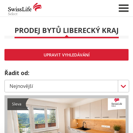
PRODEJ BYTŮ LIBERECKÝ KRAJ
NABÍDKA NEMOVITOSTÍ
CHCI PRODAT / PRONAJMOUT
UPRAVIT VYHLEDÁVÁNÍ
HLÍDAT NOVÉ NABÍDKY
CHCI OCENIT NEMOVITOST
Řadit od:
O NÁS
REFERENCE
SLUŽBY
Sleva
KARIÉRA
FINANCOVÁNÍ / HYPOTÉKA
KONTAKT