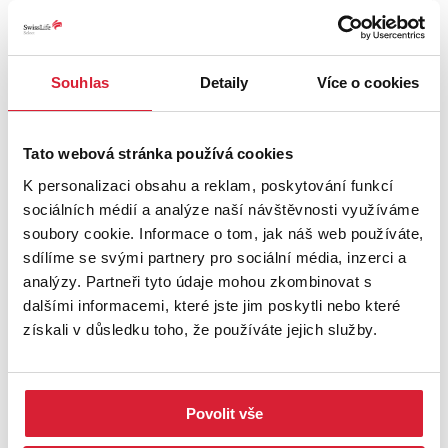
Souhlas
Detaily
Více o cookies
Prodej bytu 3+1 76 m2 Bayerova, Brno
Tato webová stránka používá cookies
8 700 000 Kč
K personalizaci obsahu a reklam, poskytování funkcí
sociálních médií a analýze naší návštěvnosti využíváme
soubory cookie. Informace o tom, jak náš web používáte,
sdílíme se svými partnery pro sociální média, inzerci a
analýzy. Partneři tyto údaje mohou zkombinovat s
dalšími informacemi, které jste jim poskytli nebo které
získali v důsledku toho, že používáte jejich služby.
Povolit vše