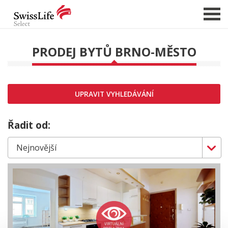
PRODEJ BYTŮ BRNO-MĚSTO
NABÍDKA NEMOVITOSTÍ
CHCI PRODAT / PRONAJMOUT
UPRAVIT VYHLEDÁVÁNÍ
HLÍDAT NOVÉ NABÍDKY
CHCI OCENIT NEMOVITOST
Řadit od:
O NÁS
REFERENCE
SLUŽBY
KARIÉRA
FINANCOVÁNÍ / HYPOTÉKA
KONTAKT