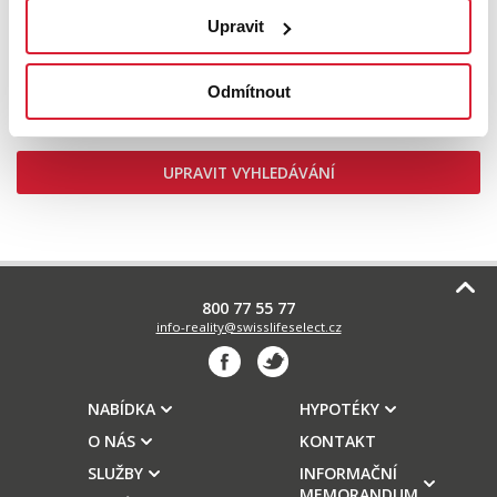
Prodej bytu 3+1 71 m2 Velkopavlovická, Brno
Upravit
Odmítnout
7 490 000 Kč
UPRAVIT VYHLEDÁVÁNÍ
800 77 55 77
info-reality@swisslifeselect.cz
NABÍDKA
HYPOTÉKY
O NÁS
KONTAKT
SLUŽBY
INFORMAČNÍ
MEMORANDUM