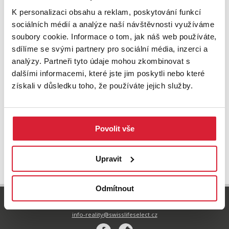
K personalizaci obsahu a reklam, poskytování funkcí
sociálních médií a analýze naší návštěvnosti využíváme
soubory cookie. Informace o tom, jak náš web používáte,
sdílíme se svými partnery pro sociální média, inzerci a
analýzy. Partneři tyto údaje mohou zkombinovat s
dalšími informacemi, které jste jim poskytli nebo které
Prodej bytu 4+1 88 m2 nám. Hrdinů, Krnov
získali v důsledku toho, že používáte jejich služby.
3 850 000 Kč
Povolit vše
UPRAVIT VYHLEDÁVÁNÍ
Upravit
Odmítnout
800 77 55 77
info-reality@swisslifeselect.cz