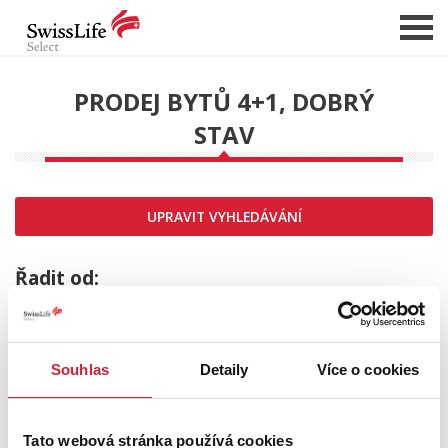
PRODEJ BYTŮ 4+1, DOBRÝ
STAV
NABÍDKA NEMOVITOSTÍ
CHCI PRODAT / PRONAJMOUT
HLÍDAT NOVÉ NABÍDKY
UPRAVIT VYHLEDÁVÁNÍ
CHCI OCENIT NEMOVITOST
O NÁS
Řadit od:
REFERENCE
SLUŽBY
Souhlas
Detaily
Více o cookies
KARIÉRA
Rezervace
FINANCOVÁNÍ / HYPOTÉKA
Tato webová stránka používá cookies
KONTAKT