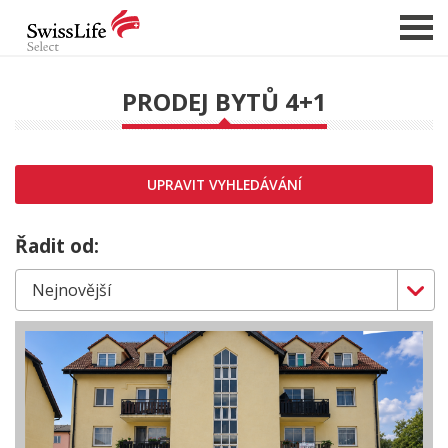
PRODEJ BYTŮ 4+1
NABÍDKA NEMOVITOSTÍ
CHCI PRODAT / PRONAJMOUT
UPRAVIT VYHLEDÁVÁNÍ
HLÍDAT NOVÉ NABÍDKY
CHCI OCENIT NEMOVITOST
Řadit od:
O NÁS
REFERENCE
SLUŽBY
KARIÉRA
FINANCOVÁNÍ / HYPOTÉKA
KONTAKT