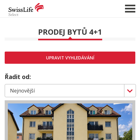
PRODEJ BYTŮ 4+1
NABÍDKA NEMOVITOSTÍ
CHCI PRODAT / PRONAJMOUT
UPRAVIT VYHLEDÁVÁNÍ
HLÍDAT NOVÉ NABÍDKY
CHCI OCENIT NEMOVITOST
Řadit od:
O NÁS
REFERENCE
SLUŽBY
KARIÉRA
FINANCOVÁNÍ / HYPOTÉKA
KONTAKT