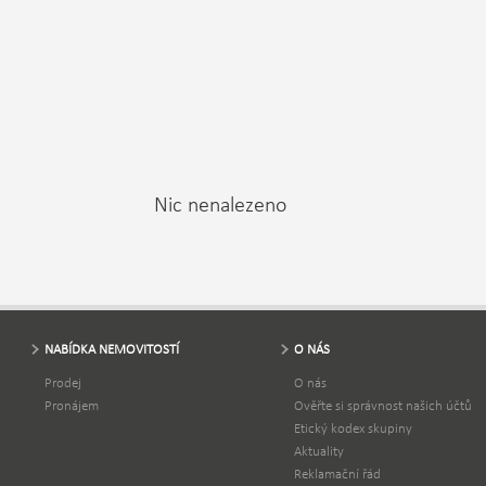
Nic nenalezeno
NABÍDKA NEMOVITOSTÍ
O NÁS
Prodej
O nás
Pronájem
Ověřte si správnost našich účtů
Etický kodex skupiny
Aktuality
Reklamační řád