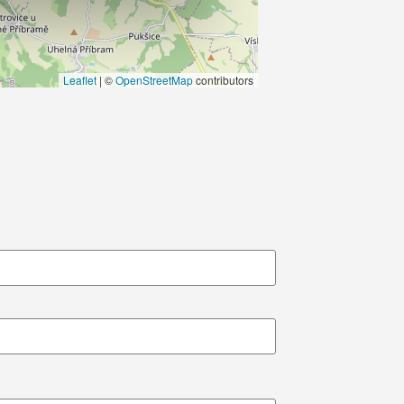
Leaflet
|
©
OpenStreetMap
contributors