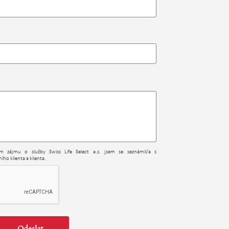
ním zájmu o služby Swiss Life Select a.s. jsem se seznámil/a s
ího klienta a klienta.