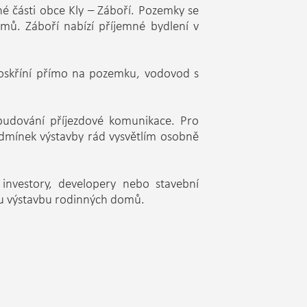
é části obce Kly – Záboří. Pozemky se
domů. Záboří nabízí příjemné bydlení v
troskříní přímo na pozemku, vodovod s
budování příjezdové komunikace. Pro
odmínek výstavby rád vysvětlím osobně
investory, developery nebo stavební
nou výstavbu rodinných domů.