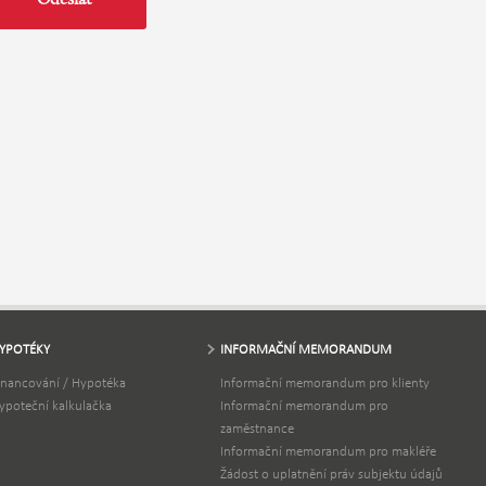
YPOTÉKY
INFORMAČNÍ MEMORANDUM
inancování / Hypotéka
Informační memorandum pro klienty
ypoteční kalkulačka
Informační memorandum pro
zaměstnance
Informační memorandum pro makléře
Žádost o uplatnění práv subjektu údajů