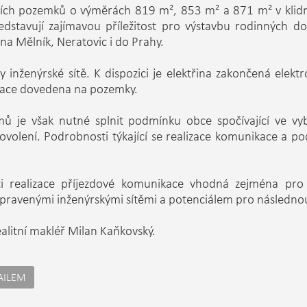
ních pozemků o výměrách 819 m², 853 m² a 871 m² v klidn
 představují zajímavou příležitost pro výstavbu rodinných 
 na Mělník, Neratovic i do Prahy.
y inženýrské sítě. K dispozici je elektřina zakončená elek
zace dovedena na pozemky.
mů je však nutné splnit podmínku obce spočívající ve vy
povolení. Podrobnosti týkající se realizace komunikace a p
i realizace příjezdové komunikace vhodná zejména pro 
připravenými inženýrskými sítěmi a potenciálem pro násled
ealitní makléř Milan Kaňkovský.
AILEM