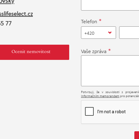
ovský
slifeselect.cz
*
Telefon
55 77
+420
*
Vaše zpráva
Ocenit nemovitost
Potvrzuji, že v souvislosti s projeve
Informačním memorandem
pro potenciáln