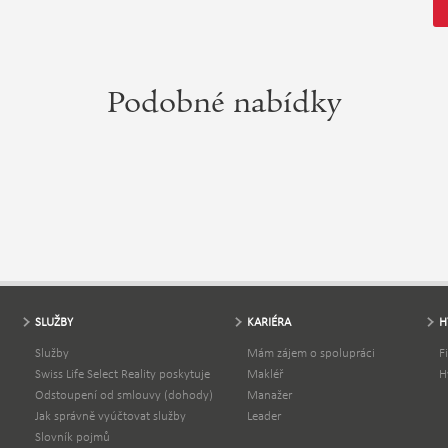
Podobné nabídky
SLUŽBY
KARIÉRA
H
Služby
Mám zájem o spolupráci
F
Swiss Life Select Reality poskytuje
Makléř
H
Odstoupení od smlouvy (dohody)
Manažer
Jak správně vyúčtovat služby
Leader
Slovník pojmů