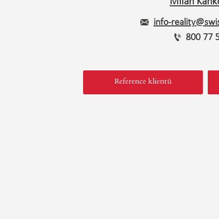
Milan Kaňk
info-reality@swis
800 77 
Reference klientů