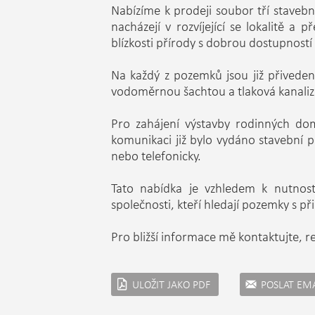
Nabízíme k prodeji soubor tří staveb
nacházejí v rozvíjející se lokalitě a
blízkosti přírody s dobrou dostupností
Na každý z pozemků jsou již přiveden
vodoměrnou šachtou a tlaková kanali
Pro zahájení výstavby rodinných do
komunikaci již bylo vydáno stavební 
nebo telefonicky.
Tato nabídka je vzhledem k nutnost
společnosti, kteří hledají pozemky s 
Pro bližší informace mě kontaktujte, r
ULOŽIT JAKO PDF
POSLAT EM