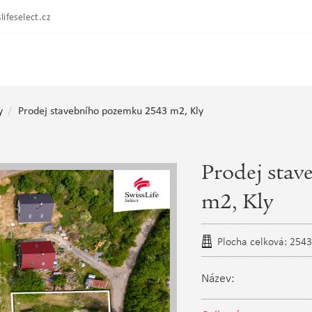
lifeselect.cz
y
Prodej stavebního pozemku 2543 m2, Kly
Prodej sta
m2, Kly
Plocha celková: 254
Název: